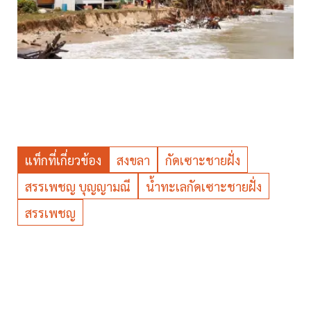
แท็กที่เกี่ยวข้อง
สงขลา
กัดเซาะชายฝั่ง
สรรเพชญ บุญญามณี
น้ำทะเลกัดเซาะชายฝั่ง
สรรเพชญ