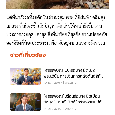
แต่ที่น่ากังวลที่สุดคือ ในช่วงมรสุม พายุ ที่มีฝนฟ้า คลื่นสูง
ลมแรง ที่มันจะซ้ำเติมปัญหาดังกล่าวให้หนักยิ่งขึ้น ตาม
ประกาศกรมอุตุฯ ล่าสุด สิ่งที่น่าวิตกที่สุดคือ ความปลอดภัย
ของชีวิตพี่น้องประชาชน ที่อาศัยอยู่ตามแนวชายฝั่งทะเล
ข่าวที่เกี่ยวข้อง
“สรรเพชญ”แนะรัฐบาลยึดโยง
พรบ.วินัยการเงินการคลังดันดิจิทัล
วอลเล็ต
10 ม.ค. 2567 | 06:23 น.
“สรรเพชญ”เตือนรัฐบาลบิดเบือน
ข้อมูล“แลนด์บริดจ์”สร้างหายนะให้
ประเทศ
14 ม.ค. 2567 | 08:44 น.