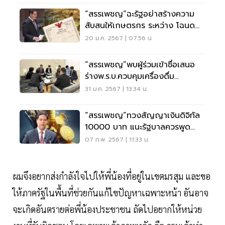
“สรรเพชญ”ฉะรัฐอย่าสร้างความ
สับสนให้เกษตรกร ระหว่าง โฉนด
ที่ดิน กับ โฉนด สปก.
20 ม.ค. 2567 | 07:56 น.
“สรรเพชญ”พบผู้ร่วมเข้าชื่อเสนอ
ร่างพ.ร.บ.ควบคุมเครื่องดื่ม
แอลกอฮอล์
31 ม.ค. 2567 | 13:34 น.
“สรรเพชญ”ทวงสัญญาเงินดิจิทัล
10000 บาท แนะรัฐบาลควรพูด
ความจริงกับประชาชน
07 ก.พ. 2567 | 11:33 น.
ผมจึงอยากส่งกำลังใจไปให้พี่น้องที่อยู่ในเขตมรสุม และขอ
ให้ภาครัฐในพื้นที่ช่วยกันแก้ไขปัญหาเฉพาะหน้า อันอาจ
จะเกิดอันตรายต่อพี่น้องประชาชน ถัดไปอยากให้หน่วย