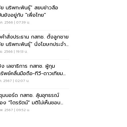
ชัย นริพทะพันธุ์" สยบข่าวลือ
ันยังอยู่กับ "เพื่อไทย"
ค. 2566 | 07:39 น.
งคำสั่งประธาน กสทช. ตั้งลูกชาย
ชัย นริพทะพันธุ์" นั่งโฆษกประจำ
ย. 2566 | 19:13 น.
ชิง เลขาธิการ กสทช. ผู้กุม
รัพย์คลื่นมือถือ-ทีวี-ดาวเทียม
ล้าน
ค. 2567 | 02:07 น.
ชุมบอร์ด กสทช. ลุ้นอุทธรณ์
้อง “ไตรรัตน์” มติไม่เห็นชอบ
อกเลขาฯ
พ. 2567 | 09:52 น.