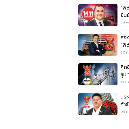
"พิ
ยืนย
29 พ.
ส่อ
"พิ
ตัว
27 ก.
ศึก
ขุมท
แสน
19 ม.
ประ
คำร
เลื
05 ก.