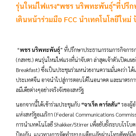
รุ่นใหม่ไฟแรง"พชร นริพทะพันธุ์"ที่ปร
เดินหน้าร่วมมือ FCC นำเทคโนโลยีใหม่ ป
“
พชร นริพทะพันธุ์
” ที่ปรึกษาประธานกรรมการกิจการก
(กสทช.) คนรุ่นใหม่ไฟแรงที่น่าจับตา ล่าสุดเจ้าตัวเปิดเ
Breakfast) ซึ่งเป็นประชุมร่วมหน่วยงานความมั่นคงว่า
ประเทศจีน อาจนำไปสู่การตอบโต้ในอนาคต และมาตรการ
ลมีเดียต่างๆอย่างจริงจังของสหรัฐ
นอกจากนี้ได้เข้าร่วมประชุมกับ
“จาเร็ด คาร์ลสัน”
รองผู
แห่งสหรัฐอเมริกา (Federal Communications Commiss
การนำเทคโนโลยี Shakker/Stirrer เพื่อยับยั้งระบบโรโ
ป้องกัน แนวทางการจัดทำระบบเตือนภัยผ่านโทรศัพท์มือถ