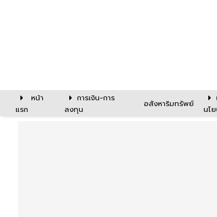
หน้า
การเงิน-การ
อสังหาริมทรัพย์
แรก
ลงทุน
นโย