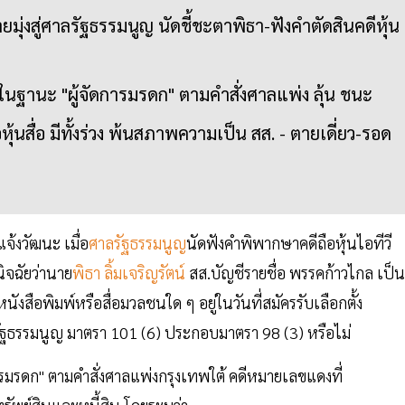
่งสู่ศาลรัฐธรรมนูญ นัดชี้ชะตาพิธา-ฟังคำตัดสินคดีหุ้น
ทีวีในฐานะ "ผู้จัดการมรดก" ตามคำสั่งศาลแพ่ง ลุ้น ชนะ
อหุ้นสื่อ มีทั้งร่วง พ้นสภาพความเป็น สส. - ตายเดี่ยว-รอด
้งวัฒนะ เมื่อ
ศาลรัฐธรรมนูญ
นัดฟังคำพิพากษาคดีถือหุ้นไอทีวี
นิจฉัยว่านาย
พิธา ลิ้มเจริญรัตน์
สส.บัญชีรายชื่อ พรรคก้าวไกล เป็นผ
ังสือพิมพ์หรือสื่อมวลชนใด ๆ อยู่ในวันที่สมัครรับเลือกตั้ง
รัฐธรรมนูญ มาตรา 101 (6) ประกอบมาตรา 98 (3) หรือไม่
ดการมรดก" ตามคำสั่งศาลแพ่งกรุงเทพใต้ คดีหมายเลขแดงที่