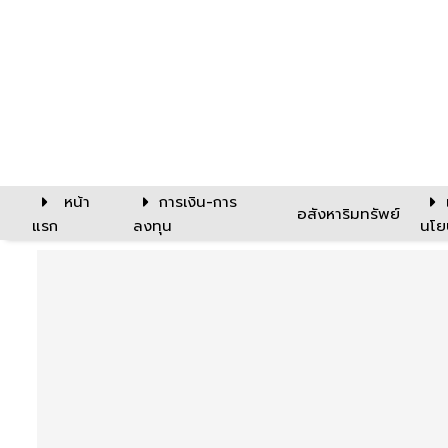
หน้า
การเงิน-การ
อสังหาริมทรัพย์
แรก
ลงทุน
นโย