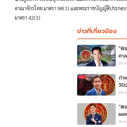
อาณาจักรไทย มาตรา 98(3) และพระราชบัญญัติประกอบรั
มาตรา 42(3)
ข่าวที่เกี่ยวข้อง
“พิธ
ศาล
23 ม.
ถ่า
วินิ
24 ม.
“พิธ
ผลพร
23 ม.