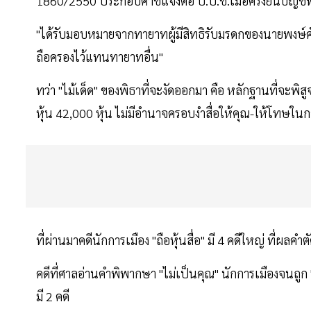
1860/2550 ประกอบคำชี้แจงต่อ ป.ป.ช.เมื่อครั้งยื่นบัญชีท
"ได้รับมอบหมายจากทายาทผู้มีสิทธิรับมรดกของนายพงษ์ศักดิ
ถือครองไว้แทนทายาทอื่น"
ทว่า "ไม้เด็ด" ของพิธาที่จะงัดออกมา คือ หลักฐานที่จะพิสู
หุ้น 42,000 หุ้น ไม่มีอำนาจครอบงำสื่อให้คุณ-ให้โทษในกา
ที่ผ่านมาคดีนักการเมือง "ถือหุ้นสื่อ" มี 4 คดีใหญ่ ที่ผลคำต
คดีที่ศาลอ่านคำพิพากษา "ไม่เป็นคุณ" นักการเมืองจนถู
มี 2 คดี