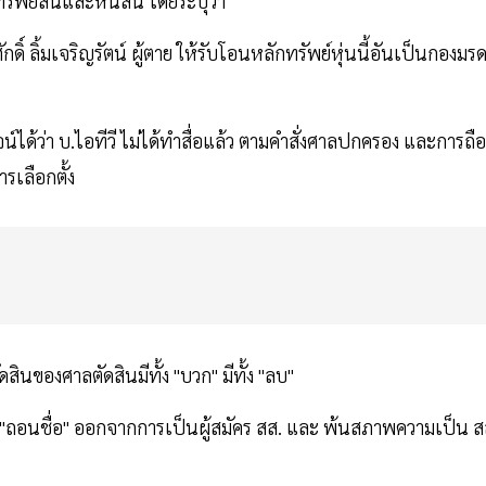
รัพย์สินและหนี้สิน โดยระบุว่า
์ ลิ้มเจริญรัตน์ ผู้ตาย ให้รับโอนหลักทรัพย์หุ่นนี้อันเป็นกองมร
จน์ได้ว่า บ.ไอทีวี ไม่ได้ทำสื่อแล้ว ตามคำสั่งศาลปกครอง และการถือ
รเลือกตั้ง
ัดสินของศาลตัดสินมีทั้ง "บวก" มีทั้ง "ลบ"
ก "ถอนชื่อ" ออกจากการเป็นผู้สมัคร สส. และ พ้นสภาพความเป็น ส