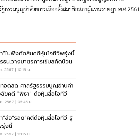
ฐธรรมนูญว่าด้วยการเลือกตั้งสมาชิกสภาผู้แทนราษฎร พ.ศ.2561
า”ไปฟังตัดสินคดีหุ้นไอทีวีพรุ่งนี้
รธน.วางมาตรการเข้มสกัดป่วน
ค. 2567 | 10:19 น.
ยทอดสด ศาลรัฐธรรมนูญอ่านคำ
จฉัยคดี "พิธา" ถือหุ้นสื่อไอทีวี
ค. 2567 | 05:45 น.
า”ส่อ“รอด”คดีถือหุ้นสื่อไอทีวี รู้
ุ่งนี้
ค. 2567 | 11:05 น.