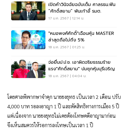
เปิดคำวินิจฉัยฉบับเต็ม ศาลรธน.ฟัน
“ศักดิ์สยาม” พ้นเก้าอี้ รมต.
17 ม.ค. 2567 | 12:14 น.
"หมอพงศ์ศักดิ์"เฉือนหุ้น MASTER
ล่าสุดถือไม่ถึง 5%
18 ม.ค. 2567 | 01:25 น.
จ่อยื่นป.ป.ช. เอาผิดจริยธรรมร้าย
แรง"ศักดิ์สยาม" ปมซุกหุ้นบุรีเจริญ
18 ม.ค. 2567 | 04:04 น.
โดยศาลพิพากษาจำคุก นายยงยุทธ เป็นเวลา 2 เดือน ปรับ
4,000 บาท รอลงอาญา 1 ปี และตัดสิทธิทางการเมือง 5 ปี
แต่เนื่องจาก นายยงยุทธไม่เคยต้องโทษคดีอาญามาก่อน
จึงเห็นสมควรให้รอการลงโทษเป็นเวลา 1 ปี