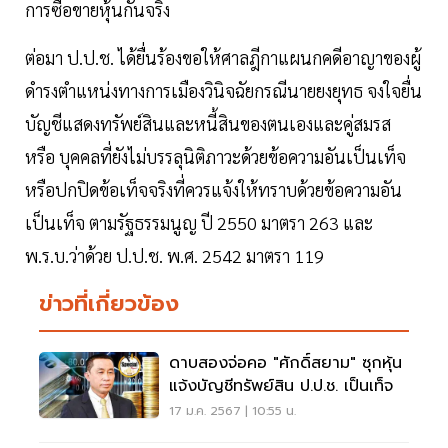
การซื้อขายหุ้นกันจริง
ต่อมา ป.ป.ช. ได้ยื่นร้องขอให้ศาลฎีกาแผนกคดีอาญาของผู้
ดำรงตำแหน่งทางการเมืองวินิจฉัยกรณีนายยงยุทธ จงใจยื่น
บัญชีแสดงทรัพย์สินและหนี้สินของตนเองและคู่สมรส
หรือ บุคคลที่ยังไม่บรรลุนิติภาวะด้วยข้อความอันเป็นเท็จ
หรือปกปิดข้อเท็จจริงที่ควรแจ้งให้ทราบด้วยข้อความอัน
เป็นเท็จ ตามรัฐธรรมนูญ ปี 2550 มาตรา 263 และ
พ.ร.บ.ว่าด้วย ป.ป.ช. พ.ศ. 2542 มาตรา 119
ข่าวที่เกี่ยวข้อง
ดาบสองจ่อคอ "ศักดิ์สยาม" ซุกหุ้น
แจ้งบัญชีทรัพย์สิน ป.ป.ช. เป็นเท็จ
17 ม.ค. 2567 | 10:55 น.