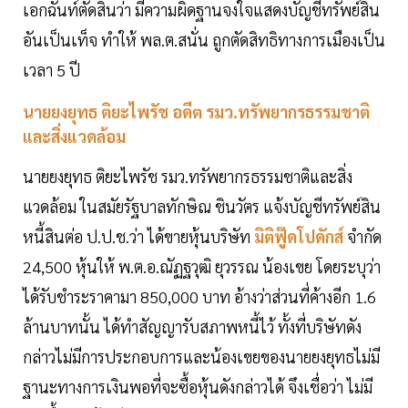
เอกฉันท์ตัดสินว่า มีความผิดฐานจงใจแสดงบัญชีทรัพย์สิน
อันเป็นเท็จ ทำให้ พล.ต.สนั่น ถูกตัดสิทธิทางการเมืองเป็น
เวลา 5 ปี
นายยงยุทธ ติยะไพรัช อดีต รมว.ทรัพยากรธรรมชาติ
และสิ่งแวดล้อม
นายยงยุทธ ติยะไพรัช รมว.ทรัพยากรธรรมชาติและสิ่ง
แวดล้อม ในสมัยรัฐบาลทักษิณ ชินวัตร แจ้งบัญชีทรัพย์สิน
หนี้สินต่อ ป.ป.ช.ว่า ได้ขายหุ้นบริษัท
มิติฟู๊ดโปดักส์
จำกัด
24,500 หุ้นให้ พ.ต.อ.ณัฏฐวุฒิ ยุวรรณ น้องเขย โดยระบุว่า
ได้รับชำระราคามา 850,000 บาท อ้างว่าส่วนที่ค้างอีก 1.6
ล้านบาทนั้น ได้ทำสัญญารับสภาพหนี้ไว้ ทั้งที่บริษัทดัง
กล่าวไม่มีการประกอบการและน้องเขยของนายยงยุทธไม่มี
ฐานะทางการเงินพอที่จะซื้อหุ้นดังกล่าวได้ จึงเชื่อว่า ไม่มี