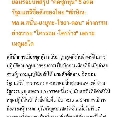
ย้อนรอยบทสรุป "คดีซุกหุ้น" 5 อดีต
รัฐมนตรีชื่อดังของไทย "ทักษิณ-
พล.ต.สนั่น-ยงยุทธ-ไชยา-ดอน" ต่างกรรม
ต่างวาระ "ใครรอด -ใครร่วง" เพราะ
เหตุผลใด
คดีนักการเมืองซุกหุ้น
กลับมาถูกพูดถึงกันอีกครั้งในการ
ปฏิบัติตามกฎหมายของการเป็นนักการเมืองที่ดี เมื่อล่าสุด
ศาลรัฐธรรมนูญวินิจฉัยให้
นายศักดิ์สยาม ชิดชอบ
รัฐมนตรีว่าการกระทรวงคมนาคม สิ้นสุดลงเฉพาะตัวตาม
รัฐธรรมนูญมาตรา 170 วรรคหนึ่ง (5) นับแต่วันที่มีคำสั่งให้
หยุดปฏิบัติหน้าที่เมื่อวันที่ 3 มีนาคม 2566 จากกรณีการ
ถือครองหุ้น หจก.บุรีเจริญคอนสตรัคชั่น เมื่อวันที่ 17