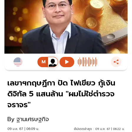
เลขาฯกฤษฏีกา ปัด ไฟเขียว กู้เงิน
ดิจิทัล 5 แสนล้าน "ผมไม่ใช่ตำรวจ
จราจร"
By
ฐานเศรษฐกิจ
09 ม.ค. 67 | 06:09 น.
อัปเดตล่าสุด :
09 ม.ค. 67 | 06:22 น.