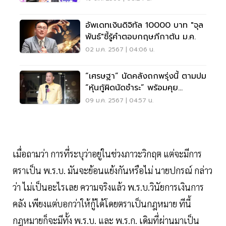
อัพเดทเงินดิจิทัล 10000 บาท "จุล
พันธ์"ชี้รู้คำตอบกฤษภีกาต้น ม.ค.
02 ม.ค. 2567 | 04:06 น.
“เศรษฐา” นัดคลังถกพรุ่งนี้ ตามปม
“หุ้นกู้ผิดนัดชำระ” พร้อมคุย
ธปท.บ่าย
09 ม.ค. 2567 | 04:57 น.
เมื่อถามว่า การที่ระบุว่าอยู่ในช่วงภาวะวิกฤต แต่จะมีการ
ตราเป็น พ.ร.บ. มันจะย้อนแย้งกันหรือไม่ นายปกรณ์ กล่าว
ว่า ไม่เป็นอะไรเลย ความจริงแล้ว พ.ร.บ.วินัยการเงินการ
คลัง เพียงแต่บอกว่าให้กู้ได้โดยตราเป็นกฎหมาย ทีนี้
กฎหมายก็จะมีทั้ง พ.ร.บ. และ พ.ร.ก. เดิมที่ผ่านมาเป็น