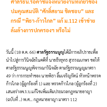
ศาลรธน.รอคำชี้แจงหน่วยงานที่เกี่ยวข้อง
ปมคุณสมบัติ "ศักดิ์สยาม ชิดชอบ” และ
กรณี “พิธา-ก้าวไกล” แก้ ม.112 เข้าข่าย
ล้มล้างการปกครองฯ หรือไม่
วันนี้ (18 ต.ค. 66)
ศาลรัฐธรรมนูญ
ได้มีการอภิปรายเพื่อ
นำไปสู่การวินิจฉัยในคดีที่ นายธีรยุทธ สุวรรณเกษร ขอให้
ศาลรัฐธรรมนูญพิจารณาวินิจฉัย ตามรัฐธรรมนูญมาตรา
49 ว่า การกระทำของ นายพิธา ลิ้มเจริญรัตน์ หัวหน้าพรรค
ก้าวไกล (ผู้ถูกร้องที่ 1) และ พรรคก้าวไกล (ผู้ถูกร้องที่ 2)
เสนอร่างพ.ร.บ.แก้ไขเพิ่มเติมประมวลกฎหมายอาญา
(ฉบับที่ ..) พ.ศ... กฎหมายอาญา มาตรา 112