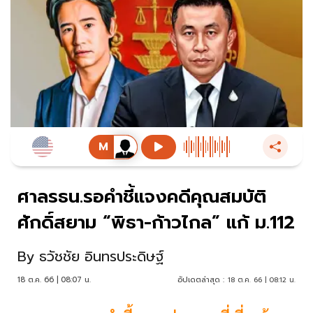
ศาลรธน.รอคำชี้แจงคดีคุณสมบัติ
ศักดิ์สยาม “พิธา-ก้าวไกล” แก้ ม.112
By
ธวัชชัย อินทรประดิษฐ์
18 ต.ค. 66 | 08:07 น.
อัปเดตล่าสุด :
18 ต.ค. 66 | 08:12 น.