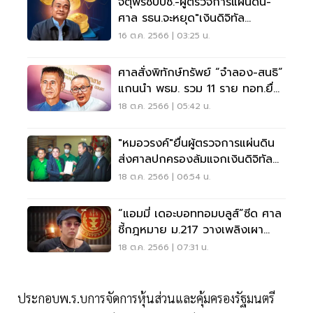
จตุพรชี้ปปช.-ผู้ตรวจการแผ่นดิน-
ศาล รธน.จะหยุด"เงินดิจิทัล
10000"
16 ต.ค. 2566 | 03:25 น.
ศาลสั่งพิทักษ์ทรัพย์ “จำลอง-สนธิ”
แกนนำ พธม. รวม 11 ราย ทอท.ยื่น
ฟ้องล้มละลาย
18 ต.ค. 2566 | 05:42 น.
"หมอวรงค์"ยื่นผู้ตรวจการแผ่นดิน
ส่งศาลปกครองล้มแจกเงินดิจิทัล
10,000 บาท
18 ต.ค. 2566 | 06:54 น.
“แอมมี่ เดอะบอททอมบลูส์”ซีด ศาล
ชี้กฎหมาย ม.217 วางเพลิงเผา
ทรัพย์ไม่ขัดรธน.
18 ต.ค. 2566 | 07:31 น.
ประกอบพ.ร.บการจัดการหุ้นส่วนและคุ้มครองรัฐมนตรี