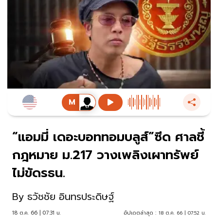
“แอมมี่ เดอะบอททอมบลูส์”ซีด ศาลชี้
กฎหมาย ม.217 วางเพลิงเผาทรัพย์
ไม่ขัดรธน.
By
ธวัชชัย อินทรประดิษฐ์
18 ต.ค. 66 | 07:31 น.
อัปเดตล่าสุด :
18 ต.ค. 66 | 07:52 น.