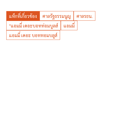
แท็กที่เกี่ยวข้อง
ศาลรัฐธรรมนูญ
ศาลรธน.
"แอมมี่ เดอะบอทท่อมบูลส์
แอมมี่
แอมมี่ เดอะ บอททอมบลูส์