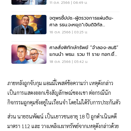
ม.112
11 ต.ค. 2566 | 06:49 น.
จตุพรชี้ปปช.-ผู้ตรวจการแผ่นดิน-
ศาล รธน.จะหยุด"เงินดิจิทัล
10000"
16 ต.ค. 2566 | 03:25 น.
ศาลสั่งพิทักษ์ทรัพย์ “จำลอง-สนธิ”
แกนนำ พธม. รวม 11 ราย ทอท.ยื่น
ฟ้องล้มละลาย
18 ต.ค. 2566 | 05:42 น.
ภายหลังถูกจับกุม แอมมี่โพสต์ข้อความว่า เหตุดังกล่าว
เป็นการแสดงออกเชิงสัญลักษณ์ของเขา ต่อกรณีนัก
กิจกรรมถูกคุมขังอยู่ในเรือนจำ โดยไม่ได้รับการประกันตัว
ส่วน นายธนพัฒน์ เป็นเยาวชนอายุ 18 ปี ถูกดำเนินคดี
มาตรา 112 และ วางเพลิงเผาทรัพย์จากเหตุดังกล่าวด้วย