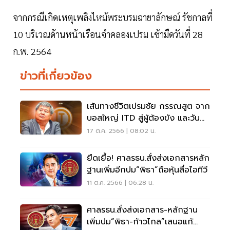
จากกรณีเกิดเหตุเพลิงไหม้พระบรมฉายาลักษณ์ รัชกาลที่
10 บริเวณด้านหน้าเรือนจำคลองเปรม เช้ามืดวันที่ 28
ก.พ. 2564
ข่าวที่เกี่ยวข้อง
เส้นทางชีวิตเปรมชัย กรรณสูต จาก
บอสใหญ่ ITD สู่ผู้ต้องขัง และวัน
แห่งอิสรภาพ
17 ต.ค. 2566 | 08:02 น.
ยืดเยื้อ! ศาลรธน.สั่งส่งเอกสารหลัก
ฐานเพิ่มอีกปม“พิธา”ถือหุ้นสื่อไอทีวี
11 ต.ค. 2566 | 06:28 น.
ศาลรธน.สั่งส่งเอกสาร-หลักฐาน
เพิ่มปม“พิธา-ก้าวไกล”เสนอแก้