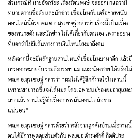
ส่วนกรณีที่ นายอัจฉริยะ เรืองรัตนพงษ์ จะออกมาแฉว่ามี
ทนายความชื่อดัง และนักข่าว เชื่อมโยงกับเครือข่ายพนัน
ออนไลน์นี้ด้วย พล.ต.อ.สุรเชษฐ์ กล่าวว่า เรื่องนี้เป็นเรื่อง
ของทนายดัง และนักข่าว ไม่ได้เกี่ยวกับตนเอง เพราะอย่าง
ที่บอกว่าไม่มีเส้นทางการเงินไหนโยงมาถึงตน
หลังจากนี้จะมีหลักฐานส่วนไหนที่เชื่อมโยงมาหาอีก แล้วมี
การออกหมายจับ รวมถึงภรรยา แม่ และ น้องชาย ได้หรือไม่
พล.ต.อ.สุรเชษฐ์ กล่าวว่า “ผมไม่ได้รู้สึกกังวลใจในส่วนนี้
เพราะสามารถชี้แจงได้หมด โดยเฉพาะแม่ของผมอายุเยอะ
มากแล้ว ท่านไม่รู้จักเรื่องการพนันออนไลน์อย่าง
แน่นอน”
พล.ต.อ.สุรเชษฐ์ กล่าวด้วยว่า หลังจากถูกค้นบ้านเมื่อวานนี้
ตนได้มีการพูดคุยส่วนตัวกับ พล.ต.อ.ดำรงศักดิ์ กิตติประ