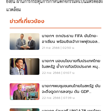
ยั่งยืน ผ่านการกระตุ้นการกำหนดกิจกรรมที่เป็นมิตรต่อสิ่ง
แวดล้อม
ข่าวที่เกี่ยวข้อง
นายกฯ ถกประธาน FIFA ยันไทย-
อาเซียน พร้อมชิงเจ้าภาพฟุตบอล
โลก 2034
21 ก.ย. 2566 | 02:50 น.
นายกฯ มอบนโยบายทีมประเทศไทย
ในสหรัฐ ย้ำภารกิจเปิดประเทศ หนุน
ธุรกิจ เศรษฐกิจ
22 ก.ย. 2566 | 01:07 น.
นายกฯพบชุมชนคนไทยในสหรัฐ ยัน
จะดึงดูดการลงทุน ดัน GDP
ทะลุ5% ให้ได้
22 ก.ย. 2566 | 07:39 น.