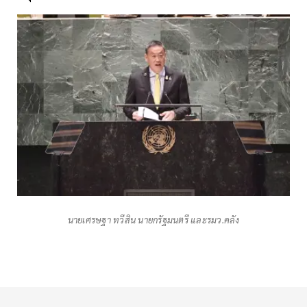
นายเศรษฐา ทวีสิน นายกรัฐมนตรี และรมว.คลัง