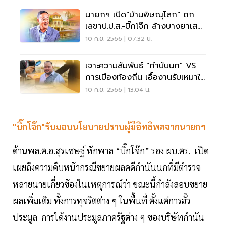
นายกฯ เปิด"บ้านพิษณุโลก" ถก
เลขาป.ป.ส.-บิ๊กโจ๊ก ล้างบางยาเสพ
ติด
10 ก.ย. 2566 | 07:32 น.
เจาะความสัมพันธ์ "กำนันนก" VS
การเมืองท้องถิ่น เอื้องานรับเหมาใน
นครปฐม
10 ก.ย. 2566 | 13:04 น.
"บิ๊กโจ๊ก"รับมอบนโยบายปราบผู้มีอิทธิพลจากนายกฯ
ด้านพล.ต.อ.สุรเชษฐ์ หักพาล “บิ๊กโจ๊ก” รอง ผบ.ตร. เปิด
เผยถึงความคืบหน้ากรณีขยายผลคดีกำนันนกที่มีตำรวจ
หลายนายเกี่ยวข้องในเหตุการณ์ว่า ขณะนี้กำลังสอบขยาย
ผลเพิ่มเติม ทั้งการทุจริตต่าง ๆ ในพื้นที่ ตั้งแต่การฮั้ว
ประมูล การได้งานประมูลภาครัฐต่าง ๆ ของบริษัทกำนัน