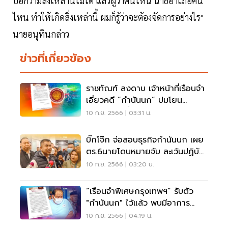
บอกว่ามีสิ่งเหล่านี้ไม่ได้ แล้วผู้ว่าคนไหน นายอำเภอคน
ไหน ทำให้เกิดสิ่งเหล่านี้ ผมก็รู้ว่าจะต้องจัดการอย่างไร"
นายอนุทินกล่าว
ข่าวที่เกี่ยวข้อง
ราชทัณฑ์ ลงดาบ เจ้าหน้าที่เรือนจำ
เอี่ยวคดี “กำนันนก” ปมโยน
วงจรปิดทิ้งน้ำ
10 ก.ย. 2566 | 03:31 น.
บิ๊กโจ๊ก จ่อสอบธุรกิจกำนันนก เผย
ตร.6นายโดนหมายจับ ละเว้นปฏิบัติ
หน้าที่
10 ก.ย. 2566 | 03:20 น.
“เรือนจำพิเศษกรุงเทพฯ” รับตัว
"กำนันนก" ไว้แล้ว พบมีอาการ
เครียด
10 ก.ย. 2566 | 04:19 น.