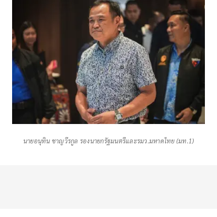
นายอนุทิน ชาญวีรกูล รองนายกรัฐมนตรีและรมว.มหาดไทย (มท.1)