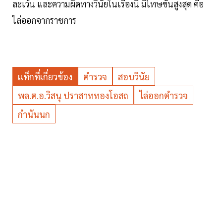
ละเว้น และความผิดทางวินัยในเรื่องนี้ มีโทษขั้นสูงสุด คือ
ไล่ออกจากราชการ
แท็กที่เกี่ยวข้อง
ตำรวจ
สอบวินัย
พล.ต.อ.วิสนุ ปราสาททองโอสถ
ไล่ออกตำรวจ
กำนันนก