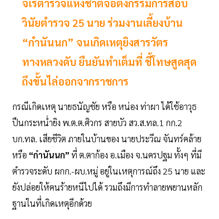
จเรตำรวจแห่งชาติจ่อตั้งกรรมการสอบ
วินัยตำรวจ 25 นาย ร่วมงานเลี้ยงบ้าน
“กำนันนก” จนเกิดเหตุยิงสารวัตร
ทางหลวงดับ ยืนยันทำเต็มที่ ชี้โทษสูดสุด
ถึงขั้นไล่ออกจากราชการ
กรณีเกิดเหตุ นายธนัญชัย หรือ หน่อง ท่าผา ได้ใช้อาวุธ
ปืนกระหน่ำยิง พ.ต.ต.ศิวกร สายบัว สว.ส.ทล.1 กก.2
บก.ทล. เสียชีวิต ภายในบ้านของ นายประวีณ จันทร์คล้าย
หรือ
“กำนันนก”
ที่ ต.ตาก้อง อ.เมือง จ.นครปฐม ทั้งๆ ที่มี
ตำรวจระดับ ผกก.-ผบ.หมู่ อยู่ในเหตุการณ์ถึง 25 นาย และ
ยังปล่อยให้คนร้ายหนีไปได้ รวมถึงมีการทำลายพยานหลัก
ฐานในที่เกิดเหตุอีกด้วย