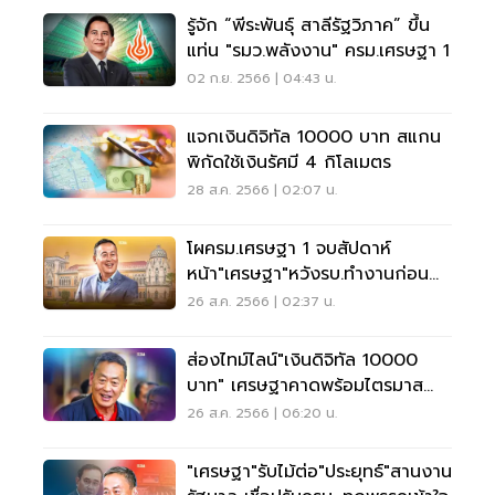
รู้จัก “พีระพันธุ์ สาลีรัฐวิภาค” ขึ้น
แท่น "รมว.พลังงาน" ครม.เศรษฐา 1
02 ก.ย. 2566 | 04:43 น.
แจกเงินดิจิทัล 10000 บาท สแกน
พิกัดใช้เงินรัศมี 4 กิโลเมตร
28 ส.ค. 2566 | 02:07 น.
โผครม.เศรษฐา 1 จบสัปดาห์
หน้า"เศรษฐา"หวังรบ.ทำงานก่อน
ปลายก.ย.
26 ส.ค. 2566 | 02:37 น.
ส่องไทม์ไลน์"เงินดิจิทัล 10000
บาท" เศรษฐาคาดพร้อมไตรมาส
1/67
26 ส.ค. 2566 | 06:20 น.
"เศรษฐา"รับไม้ต่อ"ประยุทธ์"สานงาน