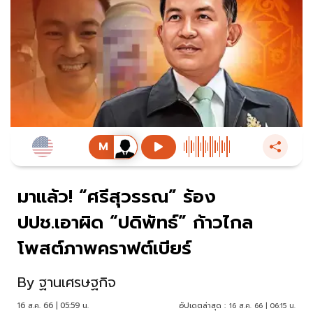
มาแล้ว! “ศรีสุวรรณ” ร้อง
ปปช.เอาผิด “ปดิพัทธ์” ก้าวไกล
โพสต์ภาพคราฟต์เบียร์
By
ฐานเศรษฐกิจ
16 ส.ค. 66 | 05:59 น.
อัปเดตล่าสุด :
16 ส.ค. 66 | 06:15 น.