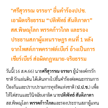
"ศรีสุวรรณ จรรยา" ยื่นคำร้องปปช.
เอาผิดจริยธรรม “ปดิพัทธ์ สันติภาดา”
สส.พิษณุโลก พรรคก้าวไกล และรอง
ประธานสภาผู้แทนราษฎร คนที่ 1 หลัง
จากโพสต์ภาพคราฟต์เบียร์ อ้างเป็นการ
เชียร์เบียร์ ส่อผิดกฏหมาย-จริยธรรม
วันนี้(16 ส.ค.66) นาย
ศรีสุวรรณ จรรยา
ผู้นำองค์กรรัก
ชาติ รักแผ่นดิน ได้เดินทางไปยื่นคำร้องต่อคณะกรรมการ
ป้องกันและปราบปรามการทุจริตแห่งชาติ (
ป.ป.ช.
) เพื่อ
ให้ไต่สวนและวินิจฉัยเอาผิด นาย
ปดิพัทธ์ สันติภาดา
สส.พิษณุโลก
พรรคก้าวไกล
และรองประธานสภาผู้แทน