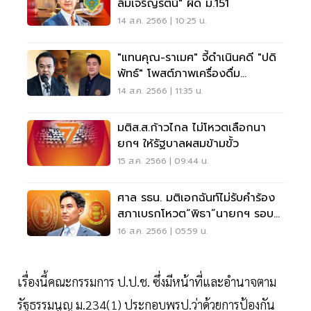
ลิ้มเจริญรัตน์" ผิด ม.151
14 ส.ค. 2566 | 10:25 น.
"แทนคุณ-ราเมศ" จี้ดำเนินคดี "ปดิ
พัทธ์" โพสต์ภาพเครื่องดื่ม
แอลกอฮอล์
14 ส.ค. 2566 | 11:35 น.
มติส.ส.ก้าวไกล ไม่โหวตเลือกนา
ยกฯ ให้รัฐบาลผสมข้ามขั้ว
15 ส.ค. 2566 | 09:44 น.
ศาล รธน. มติเอกฉันท์ไม่รับคำร้อง
สภาเบรกโหวต“พิธา”นายกฯ รอบ
2
16 ส.ค. 2566 | 05:59 น.
เรื่องนี้คณะกรรมการ ป.ป.ช. ซึ่งมีหน้าที่และอำนาจตาม
รัฐธรรมนูญ ม.234(1) ประกอบพรป.ว่าด้วยการป้องกัน