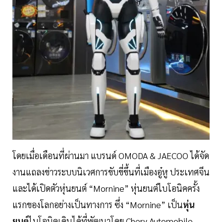
โดยเมื่อเดือนที่ผ่านมา แบรนด์ OMODA & JAECOO ได้จัด
งานแถลงข่าวระบบนิเวศการขับขี่ขึ้นที่เมืองอู๋หู ประเทศจีน
และได้เปิดตัวหุ่นยนต์ “Mornine” หุ่นยนต์ไบโอนิคครั้ง
แรกของโลกอย่างเป็นทางการ ซึ่ง “Mornine” เป็น
หุ่น
ยนต์
ไบโอนิคเดินได้ที่พัฒนาโดย Chery Automobile