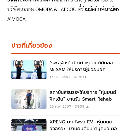
บริษัทแม่ของ OMODA & JAECOO ที่ร่วมมือกับพันธมิตร
AiMOGA
ข่าวที่เกี่ยวข้อง
"รพ.จุฬาฯ" เปิดตัวหุ่นยนต์ดินสอ
Mr.SAM ให้บริการผู้ป่วยนอก
17 ม.ค. 2567 | 08:50 น.
สถาบันสิรินธรฯให้บริการ “หุ่นยนต์
ฝึกเดิน” ขานรับ Smart Rehab
25 ก.พ. 2567 | 09:59 น.
XPENG ยกทัพรถ EV- หุ่นยนต์
อัจฉริยะ -ยานยนต์บินได้บุกมอเตอร์