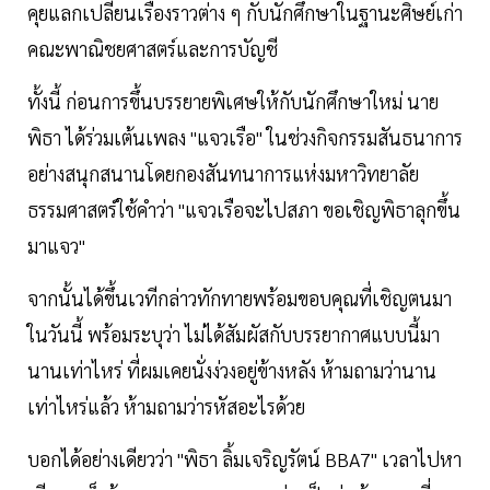
คุยแลกเปลี่ยนเรื่องราวต่าง ๆ กับนักศึกษาในฐานะศิษย์เก่า
คณะพาณิชยศาสตร์และการบัญชี
ทั้งนี้ ก่อนการขึ้นบรรยายพิเศษให้กับนักศึกษาใหม่ นาย
พิธา ได้ร่วมเต้นเพลง "แจวเรือ" ในช่วงกิจกรรมสันธนาการ
อย่างสนุกสนานโดยกองสันทนาการแห่งมหาวิทยาลัย
ธรรมศาสตร์ใช้คำว่า "แจวเรือจะไปสภา ขอเชิญพิธาลุกขึ้น
มาแจว"
จากนั้นได้ขึ้นเวทีกล่าวทักทายพร้อมขอบคุณที่เชิญตนมา
ในวันนี้ พร้อมระบุว่า ไม่ได้สัมผัสกับบรรยากาศแบบนี้มา
นานเท่าไหร่ ที่ผมเคยนั่งง่วงอยู่ข้างหลัง ห้ามถามว่านาน
เท่าไหร่แล้ว ห้ามถามว่ารหัสอะไรด้วย
บอกได้อย่างเดียวว่า "พิธา ลิ้มเจริญรัตน์ BBA7" เวลาไปหา