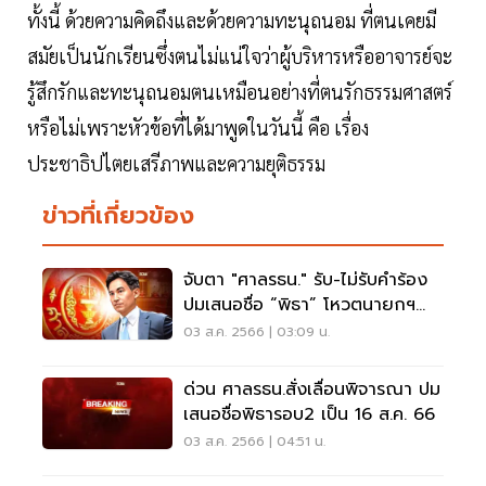
ทั้งนี้ ด้วยความคิดถึงและด้วยความทะนุถนอม ที่ตนเคยมี
สมัยเป็นนักเรียนซึ่งตนไม่แน่ใจว่าผู้บริหารหรืออาจารย์จะ
รู้สึกรักและทะนุถนอมตนเหมือนอย่างที่ตนรักธรรมศาสตร์
หรือไม่เพราะหัวข้อที่ได้มาพูดในวันนี้ คือ เรื่อง
ประชาธิปไตยเสรีภาพและความยุติธรรม
ข่าวที่เกี่ยวข้อง
จับตา "ศาลรธน." รับ-ไม่รับคำร้อง
ปมเสนอชื่อ “พิธา” โหวตนายกฯ
รอบ2
03 ส.ค. 2566 | 03:09 น.
ด่วน ศาลรธน.สั่งเลื่อนพิจารณา ปม
เสนอชื่อพิธารอบ2 เป็น 16 ส.ค. 66
03 ส.ค. 2566 | 04:51 น.