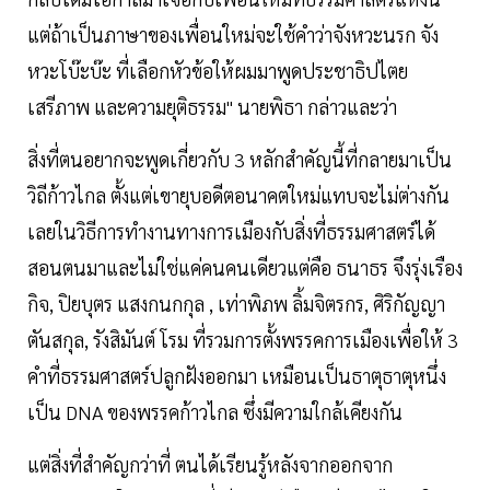
แต่ถ้าเป็นภาษาของเพื่อนใหม่จะใช้คำว่าจังหวะนรก จัง
หวะโบ๊ะบ๊ะ ที่เลือกหัวข้อให้ผมมาพูดประชาธิปไตย
เสรีภาพ และความยุติธรรม" นายพิธา กล่าวและว่า
สิ่งที่ตนอยากจะพูดเกี่ยวกับ 3 หลักสำคัญนี้ที่กลายมาเป็น
วิถีก้าวไกล ตั้งแต่เขายุบอดีตอนาคตใหม่แทบจะไม่ต่างกัน
เลยในวิธีการทำงานทางการเมืองกับสิ่งที่ธรรมศาสตร์ได้
สอนตนมาและไม่ใช่แค่คนคนเดียวแต่คือ ธนาธร จึงรุ่งเรือง
กิจ, ปิยบุตร แสงกนกกุล , เท่าพิภพ ลิ้มจิตรกร, ศิริกัญญา
ตันสกุล, รังสิมันต์ โรม ที่รวมการตั้งพรรคการเมืองเพื่อให้ 3
คำที่ธรรมศาสตร์ปลูกฝังออกมา เหมือนเป็นธาตุธาตุหนึ่ง
เป็น DNA ของพรรคก้าวไกล ซึ่งมีความใกล้เคียงกัน
แต่สิ่งที่สำคัญกว่าที่ ตนได้เรียนรู้หลังจากออกจาก