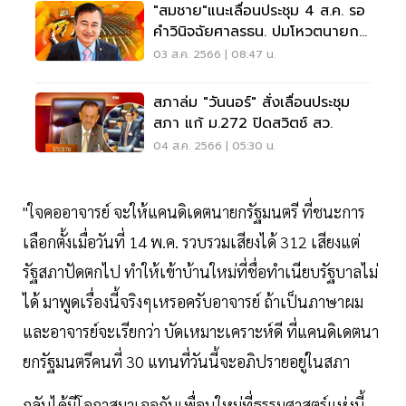
"สมชาย"แนะเลื่อนประชุม 4 ส.ค. รอ
คำวินิจฉัยศาลรธน. ปมโหวตนายกฯ
ให้ชัดก่อน
03 ส.ค. 2566 | 08:47 น.
สภาล่ม "วันนอร์" สั่งเลื่อนประชุม
สภา แก้ ม.272 ปิดสวิตช์ สว.
04 ส.ค. 2566 | 05:30 น.
"ใจคออาจารย์ จะให้แคนดิเดตนายกรัฐมนตรี ที่ชนะการ
เลือกตั้งเมื่อวันที่ 14 พ.ค. รวบรวมเสียงได้ 312 เสียงแต่
รัฐสภาปัดตกไป ทำให้เข้าบ้านใหม่ที่ชื่อทำเนียบรัฐบาลไม่
ได้ มาพูดเรื่องนี้จริงๆเหรอครับอาจารย์ ถ้าเป็นภาษาผม
และอาจารย์จะเรียกว่า บัดเหมาะเคราะห์ดี ที่แคนดิเดตนา
ยกรัฐมนตรีคนที่ 30 แทนที่วันนี้จะอภิปรายอยู่ในสภา
กลับได้มีโอกาสมาเจอกับเพื่อนใหม่ที่ธรรมศาสตร์แห่งนี้