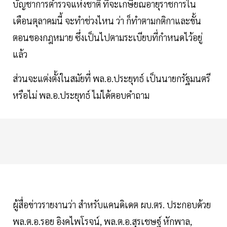
บัญชาการตำรวจแห่งชาติ ที่จะเกษียณอายุราชการใน
เดือนตุลาคมนี้ จะทำช่วงไหน ว่า ก็ทำตามกติกาและขั้น
ตอนของกฎหมาย ซึ่งเป็นไปตามระเบียบที่กำหนดไว้อยู่
แล้ว
ส่วนจะแต่งตั้งในสมัยที่ พล.อ.ประยุทธ์ เป็นนายกรัฐมนตรี
หรือไม่ พล.อ.ประยุทธ์ ไม่ได้ตอบคำถาม
ผู้สื่อข่าวรายงานว่า สำหรับแคนดิเดต ผบ.ตร. ประกอบด้วย
พล.ต.อ.รอย อิงคไพโรจน์, พล.ต.อ.สุรเชษฐ์ หักพาล,