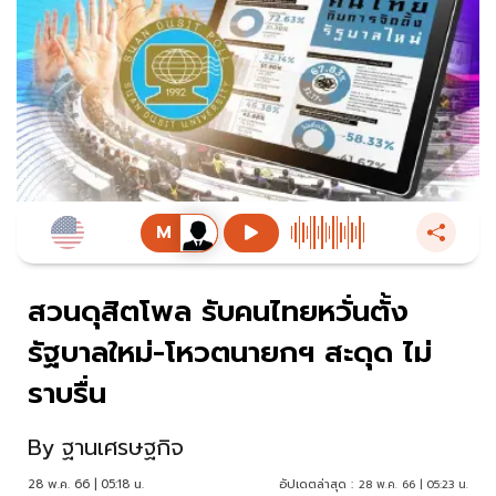
สวนดุสิตโพล รับคนไทยหวั่นตั้ง
รัฐบาลใหม่-โหวตนายกฯ สะดุด ไม่
ราบรื่น
By
ฐานเศรษฐกิจ
28 พ.ค. 66 | 05:18 น.
อัปเดตล่าสุด :
28 พ.ค. 66 | 05:23 น.