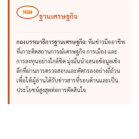
ฐานเศรษฐกิจ
กองบรรณาธิการฐานเศรษฐกิจ:
ทีมข่าวมืออาชีพ
ที่เกาะติดสถานการณ์เศรษฐกิจ การเมือง และ
การลงทุนอย่างใกล้ชิด มุ่งมั่นนำเสนอข้อมูลเชิง
ลึกที่ผ่านการตรวจสอบและคัดกรองอย่างถี่ถ้วน
เพื่อให้ผู้อ่านได้รับข่าวสารที่รอบด้านและเป็น
ประโยชน์สูงสุดต่อการตัดสินใจ