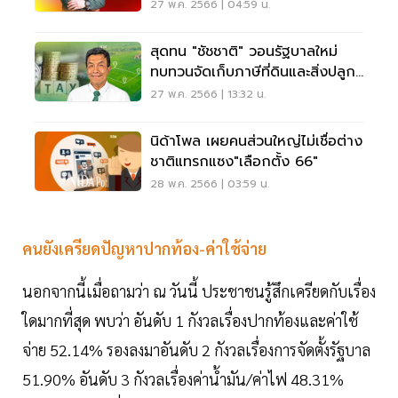
27 พ.ค. 2566 | 04:59 น.
สุดทน "ชัชชาติ" วอนรัฐบาลใหม่
ทบทวนจัดเก็บภาษีที่ดินและสิ่งปลูก
สร้าง
27 พ.ค. 2566 | 13:32 น.
นิด้าโพล เผยคนส่วนใหญ่ไม่เชื่อต่าง
ชาติแทรกแซง"เลือกตั้ง 66"
28 พ.ค. 2566 | 03:59 น.
คนยังเครียดปัญหาปากท้อง-ค่าใช้จ่าย
นอกจากนี้เมื่อถามว่า ณ วันนี้ ประชาชนรู้สึกเครียดกับเรื่อง
ใดมากที่สุด พบว่า อันดับ 1 กังวลเรื่องปากท้องและค่าใช้
จ่าย 52.14% รองลงมาอันดับ 2 กังวลเรื่องการจัดตั้งรัฐบาล
51.90% อันดับ 3 กังวลเรื่องค่าน้ำมัน/ค่าไฟ 48.31%