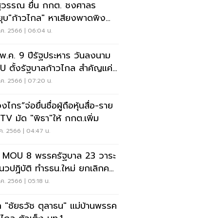
สุวรรณ ยื่น กกต. ชงศาลร
ยุบ"ก้าวไกล" หาเสียงพาดพิง
บันฯ
.ค. 2566 | 06:04 น.
พ.ค. 9 ปีรัฐประหาร วันลงนาม
 ตั้งรัฐบาลก้าวไกล สำคัญแค่
ค. 2566 | 07:20 น.
องไกร”จ่อยื่นชื่อผู้ถือหุ้นสื่อ-ราย
ได้ ITV มัด "พิธา"ให้ กกต.เพิ่ม
ค. 2566 | 04:47 น.
 MOU 8 พรรครัฐบาล 23 วาระ
นวปฏิบัติ ทำรธน.ใหม่ ยกเลิกคดี
นุมการเมือง
ค. 2566 | 05:18 น.
จัก "ชัยธวัช ตุลาธน" แม่บ้านพรรค