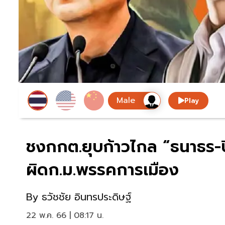
Play
ชงกกต.ยุบก้าวไกล “ธนาธร-ปิย
ผิดก.ม.พรรคการเมือง
By
ธวัชชัย อินทรประดิษฐ์
22 พ.ค. 66 | 08:17 น.