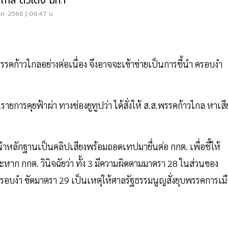
วไกล ตัวเต็ง มท.1
ค. 2566 | 06:47 น.
พรรคก้าวไกลอย่างต่อเนื่อง จึงอาจจะเข้าข่ายเป็นการชี้นำ ครอบงำ
การคุยฟ้าผ่า ทางช่องยูทูปว่า ได้สั่งให้ ส.ส.พรรคก้าวไกล หาเสี
งนำหลักฐานเป็นคลิปเสียงพร้อมถอดเทปมายื่นต่อ กกต. เพื่อชี้ให้
ะหาก กกต. วินิจฉัยว่า ทั้ง 3 มีความผิดตามมาตรา 28 ในส่วนของ
ครอบงำ ขัดมาตรา 29 เป็นเหตุให้ศาลรัฐธรรมนูญสั่งยุบพรรคการเม