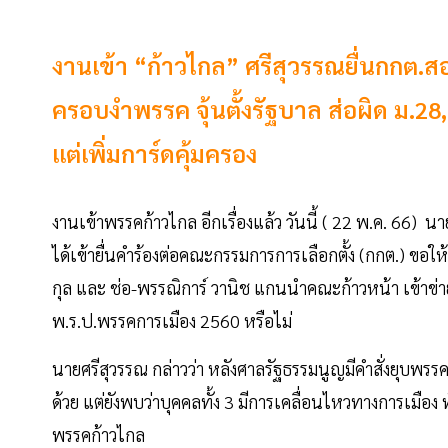
งานเข้า “ก้าวไกล” ศรีสุวรรณยื่นกกต.ส
ครอบงำพรรค จุ้นตั้งรัฐบาล ส่อผิด ม.28
แต่เพิ่มการ์ดคุ้มครอง
งานเข้าพรรคก้าวไกล อีกเรื่องแล้ว วันนี้ ( 22 พ.ค. 66)
ได้เข้ายื่นคำร้องต่อคณะกรรมการการเลือกตั้ง (กกต.) ขอ
กุล และ ช่อ-พรรณิการ์ วานิช แกนนำคณะก้าวหน้า เข้าข
พ.ร.ป.พรรคการเมือง 2560 หรือไม่
นายศรีสุวรรณ กล่าวว่า หลังศาลรัฐธรรมนูญมีคำสั่งยุบพรร
ด้วย แต่ยังพบว่าบุคคลทั้ง 3 มีการเคลื่อนไหวทางการเมือง ทั
พรรคก้าวไกล