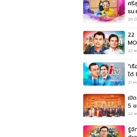
ศรี
ธน.
สถา
20 มี
22 
MOU
ไหน
22 พ.
“เรื
21 พ.
เปิด
5 แ
ชุม
22 พ.
รู้