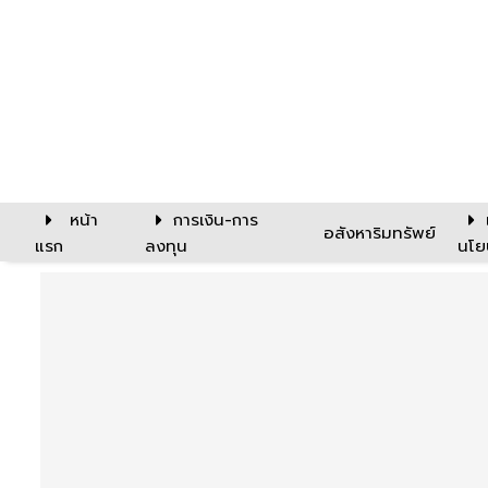
หน้า
การเงิน-การ
อสังหาริมทรัพย์
แรก
ลงทุน
นโย