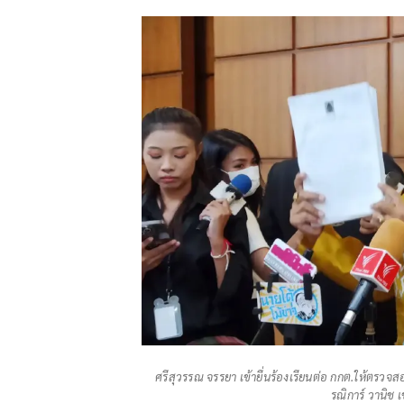
ศรีสุวรรณ จรรยา เข้ายื่นร้องเรียนต่อ กกต.ให้ตรวจ
รณิการ์ วานิช