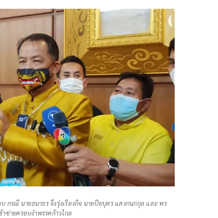
สอบ กรณี นายธนาธร จึงรุ่งเรืองกิจ นายปิยบุตร แสงกนกกุล และ พร
 เข้าข่ายครอบงำพรรคก้าวไกล