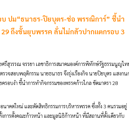
อบ ปม“ธนาธร-ปิยบุตร-ช่อ พรรณิการ์” ชี้นำ
, 29 ถึงขั้นยุบพรรค ลั่นไม่กลัวปากแตกรอบ 3
 นายศรีสุวรรณ จรรยา เลขาธิการสมาคมองค์การพิทักษ์รัฐธรรมนูญไท
ให้ตรวจสอบพฤติกรรม นายธนาธร จึงรุ่งเรืองกิจ นายปิยบุตร แสงกน
่ายครอบงำ ชี้นำการทำกิจกรรมของพรรคก้าวไกล ขัดมาตรา 28
คอนาคตใหม่ และตัดสิทธิกรรมการบริหารพรรค ซึ่งทั้ง 3 คนรวมอยู่
้งการตั้งคณะก้าวหน้า และมูลนิธิก้าวหน้า ที่มีสถานที่ตั้งเดียวกับ