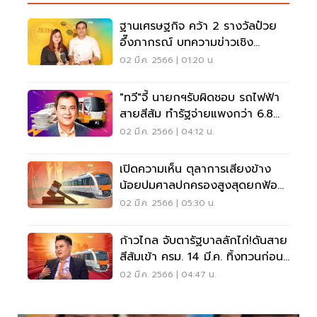
ฐานเศรษฐกิจ คว้า 2 รางวัลป๋วย
อึ๊งภากรณ์ บทความข่าวเชิง
วิเคราะห์
02 มี.ค. 2566 | 01:20 น.
"ทวี"จี้ นายกฯรับผิดชอบ รถไฟฟ้า
สายสีส้ม ทำรัฐจ่ายแพงกว่า 6.8
หมื่นล้าน
02 มี.ค. 2566 | 04:12 น.
เปิดความเห็น ตุลาการเสียงข้าง
น้อยปมศาลปกครองสูงสุดยกฟ้อง
คดี “สายสีส้ม”
02 มี.ค. 2566 | 05:30 น.
ก้าวไกล จับตารัฐบาลลักไก่!ดันสาย
สีส้มเข้า ครม. 14 มี.ค. ทิ้งทวนก่อน
ยุบสภา
02 มี.ค. 2566 | 04:47 น.