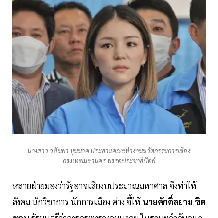
นางสาว วทันยา บุนนาค ประธานคณะทำงานนวัตกรรมการเมือง
กรุงเทพมหานคร พรรคประชาธิปัตย์
หลายฝ่ายมองว่ารัฐอาจเสียงบประมาณมหาศาล จึงทำให้
สังคม นักวิชาการ นักการเมือง ต่าง จี้ให้
นายศักดิ์สยาม ชิด
ชอบ
รัฐมนตรีว่าการกระทรวงคมนาคม ในฐานะกำกับดูแล