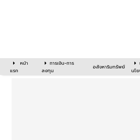
หน้า
การเงิน-การ
อสังหาริมทรัพย์
แรก
ลงทุน
นโย