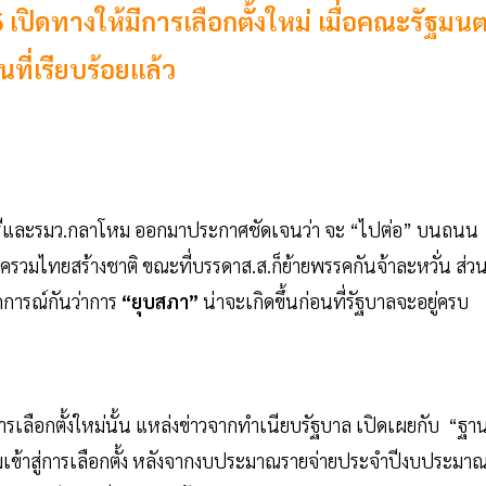
ปิดทางให้มีการเลือกตั้งใหม่ เมื่อคณะรัฐมนต
ที่เรียบร้อยแล้ว
ีและรมว.กลาโหม ออกมาประกาศชัดเจนว่า จะ “ไปต่อ” บนถนน
วมไทยสร้างชาติ ขณะที่บรรดาส.ส.ก็ย้ายพรรคกันจ้าละหวั่น ส่ว
ดการณ์กันว่าการ
“ยุบสภา”
น่าจะเกิดขึ้นก่อนที่รัฐบาลจะอยู่ครบ
การเลือกตั้งใหม่นั้น แหล่งข่าวจากทำเนียบรัฐบาล เปิดเผยกับ “ฐา
มเข้าสู่การเลือกตั้ง หลังจากงบประมาณรายจ่ายประจำปีงบประมา