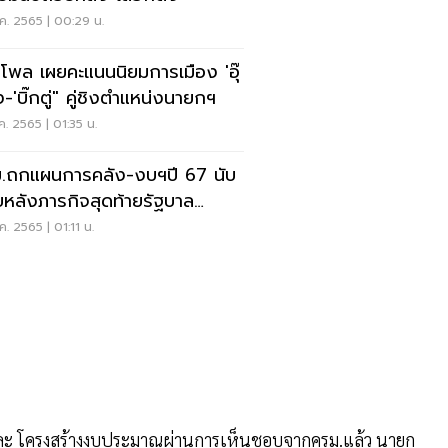
ค. 2565 | 00:29 น.
้าโพล เผยคะแนนนิยมการเมือง 'อุ๊
ง-'บิ๊กตู่" คู่ชิงตำแหน่งนายกฯ
ค. 2565 | 01:35 น.
.ถกแผนการคลัง-งบฯปี 67 นับ
หลังภารกิจสุดท้ายรัฐบาล
ุทธ์
ค. 2565 | 01:11 น.
ละ โครงสร้างงบประมาณผ่านการเห็นชอบจากครม.แล้ว นายก