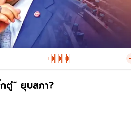
๊กตู่“ ยุบสภา?