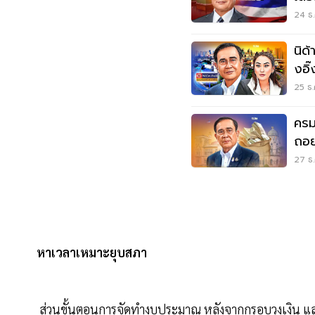
24 ธ.
นิด
งอิ๊
25 ธ.
ครม
ถอย
ประย
27 ธ.
หาเวลาเหมาะยุบสภา
ส่วนขั้นตอนการจัดทำงบประมาณ หลังจากกรอบวงเงิน แ