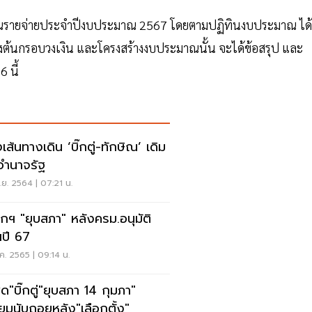
าณรายจ่ายประจำปีงบประมาณ 2567 โดยตามปฏิทินงบประมาณ ได้
งต้นกรอบวงเงิน และโครงสร้างงบประมาณนั้น จะได้ข้อสรุป และ
6 นี้
ทางเดิน ‘บิ๊กตู่-ทักษิณ’ เดิม
อำนาจรัฐ
ย. 2564 | 07:21 น.
กฯ "ยุบสภา" หลังครม.อนุมัติ
ปี 67
ค. 2565 | 09:14 น.
ัด"บิ๊กตู่"ยุบสภา 14 กุมภา"
ียมนับถอยหลัง"เลือกตั้ง"