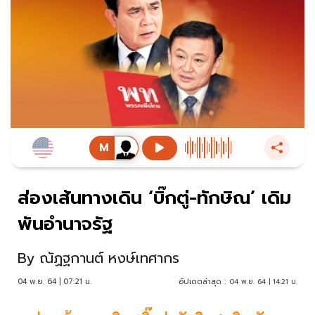
ส่องเส้นทางเดิน ‘บิ๊กตู่-ทักษิณ’ เดิม
พันอำนาจรัฐ
By
ณัฏฐกานต์ หงษ์เทศากร
04 พ.ย. 64 | 07:21 น.
อัปเดตล่าสุด :
04 พ.ย. 64 | 14:21 น.