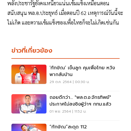
พลังประชารัฐยังคงเหนียวแน่นเข้มแข็งเหมือนตอน
สนับสนุน พล.อ.ประยุทธ์ เมื่อตอนปี 62 เหตุการณ์วันนี้จะ
ไม่เกิด และความเข้มแข็งของเพื่อไทยก็จะไม่เกิดเช่นกัน
ข่าวที่เกี่ยวข้อง
‘ทักษิณ’ เข็นลูก คุมเพื่อไทย หวัง
พากลับบ้าน
29 ต.ค. 2564 | 00:30 น.
ถอยดีกว่า... "พล.ต.อ.จักรทิพย์"
ประกาศไม่ลงชิงผู้ว่าฯ กทม.แล้ว
01 พ.ย. 2564 | 11:52 น.
“ทักษิณ”สะดุด 112