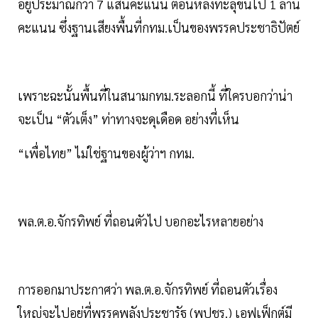
อยู่ประมาณกว่า 7 แสนคะแนน ตอนหลังทะลุขึ้นไป 1 ล้าน
คะแนน ซึ่งฐานเสียงพื้นที่กทม.เป็นของพรรคประชาธิปัตย์
เพราะฉะนั้นพื้นที่ในสนามกทม.ระลอกนี้ ที่ใครบอกว่าน่า
จะเป็น “ตัวเต็ง” ท่าทางจะดุเดือด อย่างที่เห็น
“เพื่อไทย” ไม่ใช่ฐานของผู้ว่าฯ กทม.
พล.ต.อ.จักรทิพย์ ที่ถอนตัวไป บอกอะไรหลายอย่าง
การออกมาประกาศว่า พล.ต.อ.จักรทิพย์ ที่ถอนตัวเรื่อง
ใหญ่จะไปอยู่ที่พรรคพลังประชารัฐ (พปชร.) เอฟเฟ็กต์มี