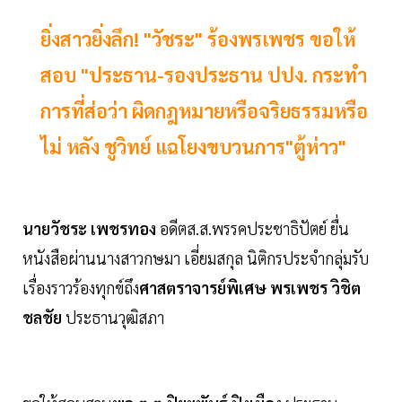
ยิ่งสาวยิ่งลึก! "วัชระ" ร้องพรเพชร ขอให้
สอบ "ประธาน-รองประธาน ปปง. กระทำ
การที่ส่อว่า ผิดกฎหมายหรือจริยธรรมหรือ
ไม่ หลัง ชูวิทย์ แฉโยงขบวนการ"ตู้ห่าว"
นายวัชระ เพชรทอง
อดีตส.ส.พรรคประชาธิปัตย์ ยื่น
หนังสือผ่านนางสาวกษมา เอี่ยมสกุล นิติกรประจำกลุ่มรับ
เรื่องราวร้องทุกข์ถึง
ศาสตราจารย์พิเศษ พรเพชร วิชิต
ชลชัย
ประธานวุฒิสภา