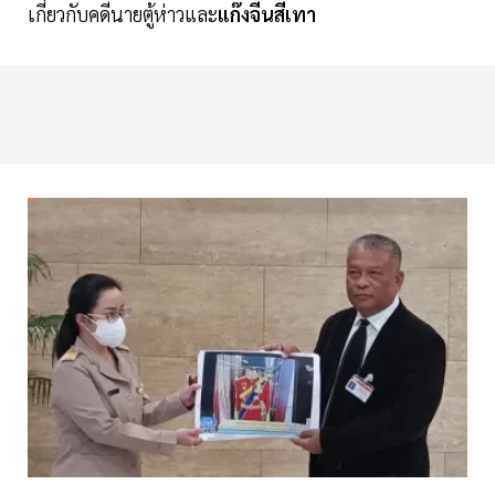
เกี่ยวกับคดีนายตู้ห่าวและ
แก๊งจีนสีเทา