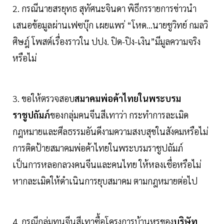
2. กรณีนายสรยุทธ สุทัศนะจินดา พิธีกรรายการข่าวนำ
เสนอข้อมูลผ่านเฟซบุ๊ก เผยแพร่ “โหด…นายชูวิทย์ กมลวิ
ศิษฎ์ โพสต์เรื่องราวใน ปปง. ปิด-ปิง-เงิน”มีมูลความจริง
หรือไม่
3. ขอให้ตรวจสอบ
สมาคมพ่อค้าไทยในพระบรม
ราชูปถัมภ์
ของกลุ่มคนจีนสีเทาว่า กระทำการละเมิด
กฎหมายและศีลธรรมอันดีงามความสงบสุขในสังคมหรือไม่
การติดป้ายสมาคมพ่อค้าไทยในพระบรมราชูปถัมภ์
เป็นการหลอกลวงคนจีนและคนไทย ให้หลงเชื่อหรือไม่
หากละเมิดให้ดำเนินการยุบสมาคม ตามกฎหมายต่อไป
4. กรณีกลุ่มทุนจีนสีเทาซื้อโครงการบ้านหรูของ
บริษัท