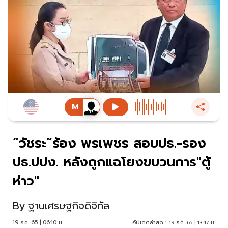
“วัชระ”ร้อง พรเพชร สอบปธ.-รอง
ปธ.ปปง. หลังถูกแฉโยงขบวนการ"ตู้
ห่าว"
By
ฐานเศรษฐกิจดิจิทัล
19 ธ.ค. 65 | 06:10 น.
อัปเดตล่าสุด :
19 ธ.ค. 65 | 13:47 น.