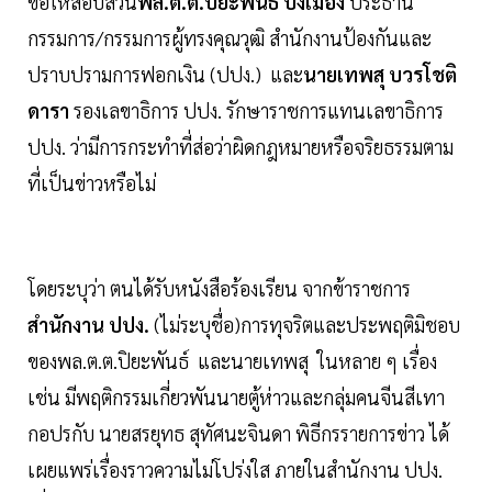
ขอให้สอบสวน
พล.ต.ต.ปิยะพันธ์ ปิงเมือง
ประธาน
กรรมการ/กรรมการผู้ทรงคุณวุฒิ สำนักงานป้องกันและ
ปราบปรามการฟอกเงิน (ปปง.) และ
นายเทพสุ บวรโชติ
ดารา
รองเลขาธิการ ปปง. รักษาราชการแทนเลขาธิการ
ปปง. ว่ามีการกระทำที่ส่อว่าผิดกฎหมายหรือจริยธรรมตาม
ที่เป็นข่าวหรือไม่
โดยระบุว่า ตนได้รับหนังสือร้องเรียน จากข้าราชการ
สำนักงาน ปปง.
(ไม่ระบุชื่อ)การทุจริตและประพฤติมิชอบ
ของพล.ต.ต.ปิยะพันธ์ และนายเทพสุ ในหลาย ๆ เรื่อง
เช่น มีพฤติกรรมเกี่ยวพันนายตู้ห่าวและกลุ่มคนจีนสีเทา
กอปรกับ นายสรยุทธ สุทัศนะจินดา พิธีกรรายการข่าว ได้
เผยแพร่เรื่องราวความไม่โปร่งใส ภายในสำนักงาน ปปง.