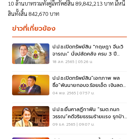
10 ล้านบาทรวมทั้งคู่มีทรัพย์สิน 89,842,213 บาท มีหนี้
สินทั้งสิ้น 842,670 บาท
ข่าวที่เกี่ยวข้อง
ป.ป.ช.เปิดทรัพย์สิน "กฤษฎา จีนะวิ
จารณะ” นั่งปลัดคลัง ครบ 3 ปี
รวย 64.3 ล้าน
18 ส.ค. 2565 | 05:26 น.
ป.ป.ช.เปิดทรัพย์สิน“เอกภาพ พล
ซื่อ”พ้นนายกอบจ.ร้อยเอ็ด เงินลด
ฮวบ 27 ล้าน
04 พ.ย. 2565 | 07:57 น.
ป.ป.ช.ยื่นศาลฎีกาฟัน “รมต.กนก
วรรณ”คดีจริยธรรมร้ายเเรง รุกป่า
เขาใหญ่
09 ธ.ค. 2565 | 09:07 น.