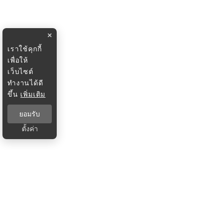
×
เราใช้คุกกี้
เพื่อให้
เว็บไซต์
ทำงานได้ดี
ขึ้น
เพิ่มเติม
ยอมรับ
ตั้งค่า