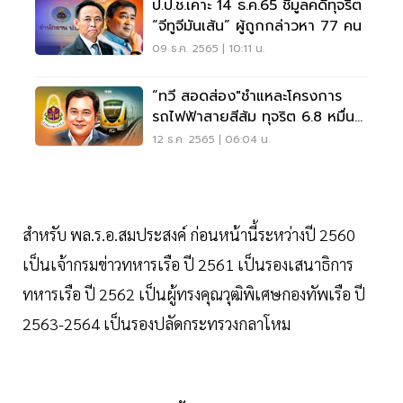
ป.ป.ช.เคาะ 14 ธ.ค.65 ชี้มูลคดีทุจริต
“จีทูจีมันเส้น” ผู้ถูกกล่าวหา 77 คน
09 ธ.ค. 2565 | 10:11 น.
“ทวี สอดส่อง"ชำแหละโครงการ
รถไฟฟ้าสายสีส้ม ทุจริต 6.8 หมื่น
ล้าน เชื่อมีจริง!
12 ธ.ค. 2565 | 06:04 น.
สำหรับ พล.ร.อ.สมประสงค์ ก่อนหน้านี้ระหว่างปี 2560
เป็นเจ้ากรมข่าวทหารเรือ ปี 2561 เป็นรองเสนาธิการ
ทหารเรือ ปี 2562 เป็นผู้ทรงคุณวุฒิพิเศษกองทัพเรือ ปี
2563-2564 เป็นรองปลัดกระทรวงกลาโหม