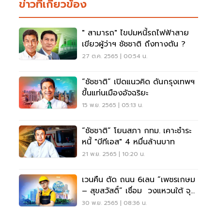
ข่าวที่เกี่ยวข้อง
" สามารถ" ไขปมหนี้รถไฟฟ้าสาย
เขียวผู้ว่าฯ ชัชชาติ ถึงทางตัน ?
27 ต.ค. 2565 | 00:54 น.
“ชัชชาติ” เปิดแนวคิด ดันกรุงเทพฯ
ขึ้นแท่นเมืองอัจฉริยะ
15 พ.ย. 2565 | 05:13 น.
“ชัชชาติ” โยนสภา กทม. เคาะชำระ
หนี้ "บีทีเอส" 4 หมื่นล้านบาท
21 พ.ย. 2565 | 10:20 น.
เวนคืน ตัด ถนน 6เลน “เพชรเกษม
– สุขสวัสดิ์” เชื่อม วงแหวนใต้ จุด
พลุทำเลทอง
30 พ.ย. 2565 | 08:36 น.