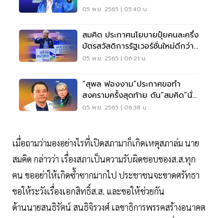
05 พ.ย. 2565 | 05:40 น.
สมคิด ประกาศนโยบายปุ๋ยคนละครึ่ง
บัตรสวัสดิการรัฐเวอร์ชั่นใหม่ดีกว่า
เดิม
05 พ.ย. 2565 | 06:21 น.
“สุพล ฟองงาม”ประกาศขอทำ
สงครามครั้งสุดท้าย ดัน“สมคิด”นั่ง
นายกฯ
05 พ.ย. 2565 | 06:38 น.
เมื่อถามว่ามองอย่างไรที่เปิดสภามาก็เกิดเหตุสภาล่ม นาย
สมคิด กล่าวว่า เรื่องสภาเป็นความรับผิดชอบของส.ส.ทุก
คน ขออย่าให้เกิดซ้ำซากมากไป ประชาชนจะขาดศรัทธา
ขอให้ระวังเรื่องเอกสิทธิ์ส.ส. และขอให้ช่วยกัน
ด้านนายสนธิรัตน์ สนธิจิรวงศ์ เลขาธิการพรรคสร้างอนาคต