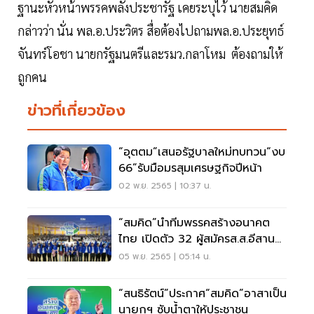
ฐานะหัวหน้าพรรคพลังประชารัฐ เคยระบุไว้ นายสมคิด
กล่าวว่า นั่น พล.อ.ประวิตร สื่อต้องไปถามพล.อ.ประยุทธ์
จันทร์โอชา นายกรัฐมนตรีและรมว.กลาโหม ต้องถามให้
ถูกคน
ข่าวที่เกี่ยวข้อง
“อุตตม”เสนอรัฐบาลใหม่ทบทวน“งบ
66”รับมือมรสุมเศรษฐกิจปีหน้า
02 พ.ย. 2565 | 10:37 น.
“สมคิด”นำทีมพรรคสร้างอนาคต
ไทย เปิดตัว 32 ผู้สมัครส.ส.อีสาน
12 จังหวัด
05 พ.ย. 2565 | 05:14 น.
“สนธิรัตน์”ประกาศ“สมคิด”อาสาเป็น
นายกฯ ซับน้ำตาให้ประชาชน