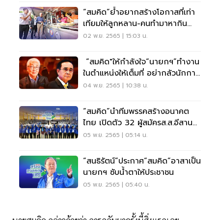
“สมคิด”ย้ำอยากสร้างโอกาสที่เท่า
เทียมให้ลูกหลาน-คนทำมาหากิน
ย่านเยาวราช
02 พ.ย. 2565 | 15:03 น.
“สมคิด"ให้กำลังใจ“นายกฯ”ทำงาน
ในตำแหน่งให้เต็มที่ อย่ากลัวนักการ
เมือง
04 พ.ย. 2565 | 10:38 น.
“สมคิด”นำทีมพรรคสร้างอนาคต
ไทย เปิดตัว 32 ผู้สมัครส.ส.อีสาน
12 จังหวัด
05 พ.ย. 2565 | 05:14 น.
“สนธิรัตน์”ประกาศ“สมคิด”อาสาเป็น
นายกฯ ซับน้ำตาให้ประชาชน
05 พ.ย. 2565 | 05:40 น.