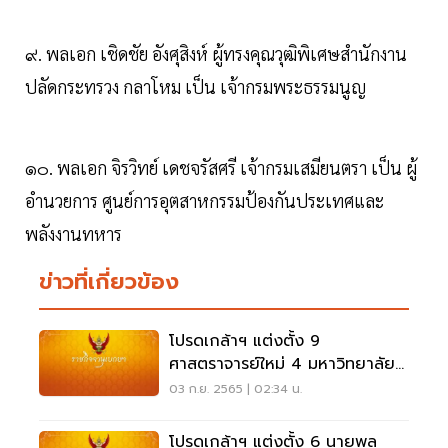
๙. พลเอก เชิดชัย อังศุสิงห์ ผู้ทรงคุณวุฒิพิเศษสํานักงาน
ปลัดกระทรวง กลาโหม เป็น เจ้ากรมพระธรรมนูญ
๑๐. พลเอก จิรวิทย์ เดชจรัสศรี เจ้ากรมเสมียนตรา เป็น ผู้
อํานวยการ ศูนย์การอุตสาหกรรมป้องกันประเทศและ
พลังงานทหาร
ข่าวที่เกี่ยวข้อง
โปรดเกล้าฯ แต่งตั้ง 9
ศาสตราจารย์ใหม่ 4 มหาวิทยาลัย 1
สถาบัน
03 ก.ย. 2565 | 02:34 น.
โปรดเกล้าฯ แต่งตั้ง 6 นายพล