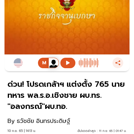
ด่วน! โปรดเกล้าฯ แต่งตั้ง 765 นาย
ทหาร พล.ร.อ.เชิงชาย ผบ.ทร.
"อลงกรณ์"ผบ.ทอ.
By
ธวัชชัย อินทรประดิษฐ์
10 ก.ย. 65 | 14:13 น.
อัปเดตล่าสุด :
11 ก.ย. 65 | 01:47 น.