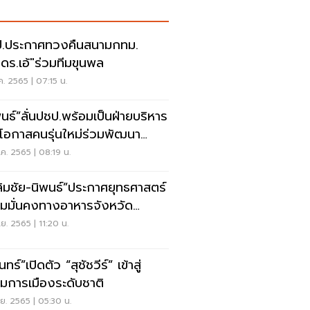
.ประกาศทวงคืนสนามกทม.
"ดร.เอ้"ร่วมทีมขุนพล
ค. 2565 | 07:15 น.
พนธ์”ลั่นปชป.พร้อมเป็นฝ่ายบริหาร
ดโอกาสคนรุ่นใหม่ร่วมพัฒนา
เทศ
ค. 2565 | 08:19 น.
ลิมชัย-นิพนธ์”ประกาศยุทธศาสตร์
มมั่นคงทางอาหารจังหวัด
แดนใต้
ย. 2565 | 11:20 น.
ินทร์”เปิดตัว “สุชัชวีร์” เข้าสู่
มการเมืองระดับชาติ
ย. 2565 | 05:30 น.