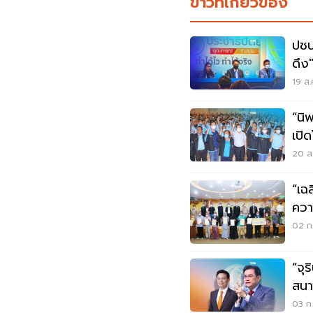
ข่าวที่เกี่ยวข้อง
ปชป
ดึง
19 ส.
“นิ
เปิ
ประ
20 ส.
“เฉ
ควา
ชาย
02 ก.
“จุร
สนา
03 ก.