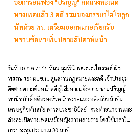
อัยการยื่นฟ้อง "ปริญญ์" คดีล่วงละเมิด
ทางเพศแล้ว 3 คดี รวมของภรรยาไฮโซลูก
นัทด้วย ตร. เตรียมออกหมายเรียกรับ
ทราบข้อหาเพิ่มปลายสัปดาห์หน้า
วันที่ 18 ก.ค.2565 ที่สน.ลุมพินี
พล.ต.ต.ไตรรงค์ ผิว
พรรณ
รอง ผบช.น. ดูแลงานกฎหมายและคดี เข้าประชุม
ติดตามความคืบหน้าคดี ผู้เสียหายแจ้งความ
นายปริญญ์
พานิชภักดิ์
อดีตรองหัวหน้าพรรคและ อดีตหัวหน้าทีม
เศรษฐกิจทันสมัย พรรคประชาธิปัตย์
กระทำอนาจารและ
ล่วงละเมิดทางเพศเหยื่อหญิงสาวหลายราย โดยใช้เวลาใน
การประชุมประมาณ 30 นาที