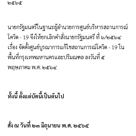
๒๕๖๕
นายกรัฐมนตรีในฐานะผู้อํานวยการศูนย์บริหารสถานการณ์
โควิด - 19 จึงให้ยกเลิกคําสั่งนายกรัฐมนตรี ที่ ๖/๒๕๖๔
เรื่อง จัดตั้งศูนย์บูรณาการแก้ไขสถานการณ์โควิด - 19 ใน
พื้นที่กรุงเทพมหานครและปริมณฑล ลงวันที่ ๕
พฤษภาคม พ.ศ. ๒๕๖๔
ทั้งนี้ ตั้งแต่บัดนี้เป็นต้นไป
สั่ง ณ วันที่ ๒๓ มิถุนายน พ.ศ. ๒๕๖๕