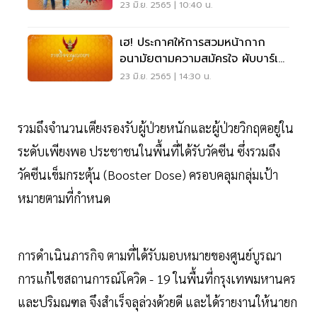
กลัวไหม อ่านเลย
23 มิ.ย. 2565 | 10:40 น.
เฮ! ประกาศให้การสวมหน้ากาก
อนามัยตามความสมัครใจ ผับบาร์เ
ปิดได้ มีผลทันที
23 มิ.ย. 2565 | 14:30 น.
รวมถึงจํานวนเตียงรองรับผู้ป่วยหนักและผู้ป่วยวิกฤตอยู่ใน
ระดับเพียงพอ ประชาชนในพื้นที่ได้รับวัคซีน ซึ่งรวมถึง
วัคซีนเข็มกระตุ้น (Booster Dose) ครอบคลุมกลุ่มเป้า
หมายตามที่กําหนด
การดําเนินภารกิจ ตามที่ได้รับมอบหมายของศูนย์บูรณา
การแก้ไขสถานการณ์โควิด - 19 ในพื้นที่กรุงเทพมหานคร
และปริมณฑล จึงสําเร็จลุล่วงด้วยดี และได้รายงานให้นายก