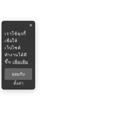
×
เราใช้คุกกี้
เพื่อให้
เว็บไซต์
ทำงานได้ดี
ขึ้น
เพิ่มเติม
ยอมรับ
ตั้งค่า