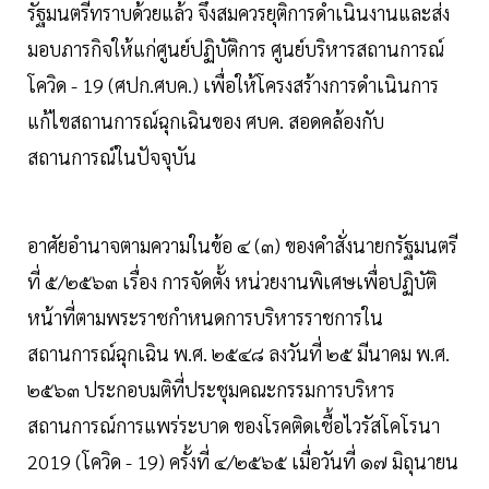
รัฐมนตรีทราบด้วยแล้ว จึงสมควรยุติการดําเนินงานและส่ง
มอบภารกิจให้แก่ศูนย์ปฏิบัติการ ศูนย์บริหารสถานการณ์
โควิด - 19 (ศปก.ศบค.) เพื่อให้โครงสร้างการดําเนินการ
แก้ไขสถานการณ์ฉุกเฉินของ ศบค. สอดคล้องกับ
สถานการณ์ในปัจจุบัน
อาศัยอํานาจตามความในข้อ ๔ (๓) ของคําสั่งนายกรัฐมนตรี
ที่ ๕/๒๕๖๓ เรื่อง การจัดตั้ง หน่วยงานพิเศษเพื่อปฏิบัติ
หน้าที่ตามพระราชกําหนดการบริหารราชการใน
สถานการณ์ฉุกเฉิน พ.ศ. ๒๕๔๘ ลงวันที่ ๒๕ มีนาคม พ.ศ.
๒๕๖๓ ประกอบมติที่ประชุมคณะกรรมการบริหาร
สถานการณ์การแพร่ระบาด ของโรคติดเชื้อไวรัสโคโรนา
2019 (โควิด - 19) ครั้งที่ ๔/๒๕๖๕ เมื่อวันที่ ๑๗ มิถุนายน