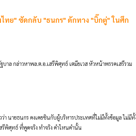
ทย" ซัดกลับ "ธนกร" ดักทาง "บิ๊กตู่" ในศึก
ัฐบาล กล่าวหาพล.ต.อ.เสรีพิศุทธ์ เตมียเวส หัวหน้าพรรคเสรีรวม
 นายธนกร คงเคยชินกับผู้บริหารประเทศที่ไม่มีทั้งข้อมูล ไม่มีทั้
ิศุทธ์ ที่พูดจริง ทำจริง คำไหนคำนั้น