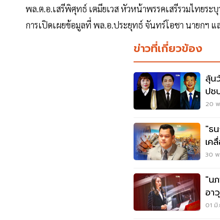
พล.ต.อ.เสรีพิศุทธ์ เตมียเวส หัวหน้าพรรคเสรีรวมไทยระบุว
การเปิดเผยข้อมูลที่ พล.อ.ประยุทธ์ จันทร์โอชา นายกฯ และ
ข่าวที่เกี่ยวข้อง
ลุ้
ปชป
เขต
20 พ.
"ธนกร"
เคล
อย่
30 พ.
"นภ
อาว
ก่อ
01 มิ