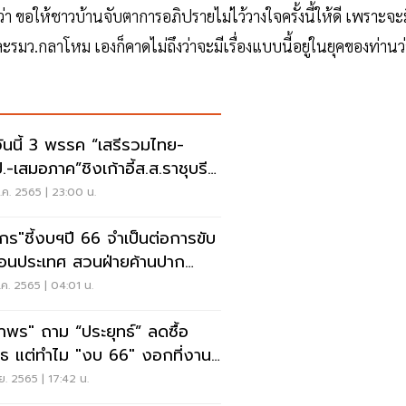
่า ขอให้ชาวบ้านจับตาการอภิปรายไม่ไว้วางใจครั้งนี้ให้ดี เพราะจะม
รมว.กลาโหม เองก็คาดไม่ถึงว่าจะมีเรื่องแบบนี้อยู่ในยุคของท่านว่
นวันนี้ 3 พรรค “เสรีรวมไทย-
.-เสมอภาค”ชิงเก้าอี้ส.ส.ราชุบรี
 3
ค. 2565 | 23:00 น.
ชี้งบฯปี 66 จำเป็นต่อการขับ
ื่อนประเทศ สวนฝ่ายค้านปาก
างใจอย่าง
ค. 2565 | 04:01 น.
าพร" ถาม “ประยุทธ์” ลดซื้อ
ุธ แต่ทำไม "งบ 66" งอกที่งาน
สร้างกองทัพ
.ย. 2565 | 17:42 น.