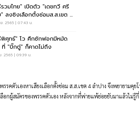
รีรวมไทย" เปิดตัว "เดชทวี ศรี
ัย" ลงชิงเลือกตั้งซ่อมส.ส.เขต 4
ปาง
.ย. 2565 | 07:43 น.
รีพิศุทธ์" โว ศึกซักฟอกมีหมัด
 ที่ "บิ๊กตู่" ก็คาดไม่ถึง
.ย. 2565 | 09:39 น.
.ของพรรคตัวเองหาเสียงเลือกตั้งซ่อม ส.ส.เขต 4 ลำปาง จึงพยายามคุยโ
เลือกผู้สมัครของพรรคตัวเอง หลังจากที่พ่ายแพ้ย่อยยับมาแล้วไม่รู้กี่