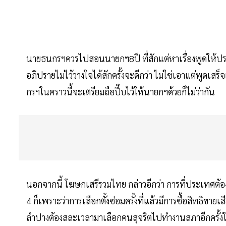
นายธนกรฯควรไปสอนนายกฯ8ปี ที่สักแต่หาเรื่องพูดให้ปร
อภิปรายไม่ไว้วางใจได้สักครั้งจะดีกว่า ไม่ใช่เอาแต่พูดเส
กรฯในคราวนี้จะเตรียมถือปี๊บไว้ให้นายกฯด้วยก็ไม่ว่ากัน
นอกจากนี้ โฆษกเสรีรวมไทย กล่าวอีกว่า การที่ประเทศต้องเ
4 ก็เพราะว่าการเลือกตั้งซ่อมครั้งที่แล้วมีการซื้อสิทธิขา
ลำปางต้องสละเวลามาเลือกคนสุจริตไปทำงานสภาอีกครั้งในว