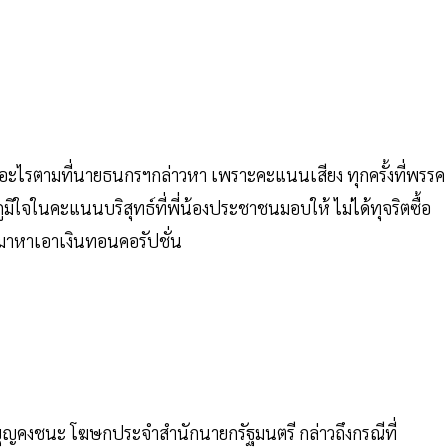
โวอะไรตามที่นายธนกรฯกล่าวหา เพราะคะแนนเสียง ทุกครั้งที่พรรค
มิใจในคะแนนบริสุทธ์ที่พี่น้องประชาชนมอบให้ ไม่ได้ทุจริตซื้อ
มาหาเอาเงินทอนคอรัปชั่น
ร วังบุญคงชนะ โฆษกประจำสำนักนายกรัฐมนตรี กล่าวถึงกรณีที่