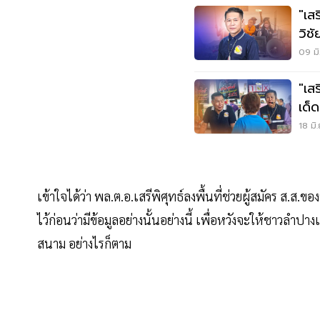
"เส
วิช
ลำ
09 มิ
"เส
เด็ด
18 มิ
เข้าใจได้ว่า พล.ต.อ.เสรีพิศุทธ์ลงพื้นที่ช่วยผู้สมัคร ส.ส
ไว้ก่อนว่ามีข้อมูลอย่างนั้นอย่างนี้ เพื่อหวังจะให้ชาวลำปาง
สนาม อย่างไรก็ตาม