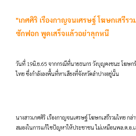
"เกศศิริ เรืองกาญจนเศรษฐ์ โฆษกเสรีรวมไ
ซักฟอก พูดเสร็จแล้วอย่าลุกหนี
วันที่ 19มิ.ย.65 จากกรณีที่นายธนกร วังบุญคงชนะ โฆษกร
ไทย ซึ่งกำลังลงพื้นที่หาเสียงที่จังหวัดลำปางอยู่นั้น
นางสาวเกศศิริ เรืองกาญจนเศรษฐ์ โฆษกเสรีรวมไทย กล่าวว่า
สมองในการแก้ไขปัญหาให้ประชาชน ไม่เหมือนพล.ต.อ.เสรีพ