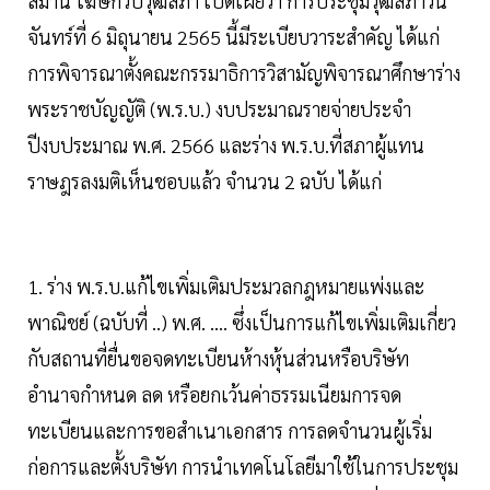
สมาน โฆษกวิปวุฒิสภา เปิดเผยว่า การประชุมวุฒิสภาวัน
จันทร์ที่ 6 มิถุนายน 2565 นี้มีระเบียบวาระสำคัญ ได้แก่
การพิจารณาตั้งคณะกรรมาธิการวิสามัญพิจารณาศึกษาร่าง
พระราชบัญญัติ (พ.ร.บ.) งบประมาณรายจ่ายประจำ
ปีงบประมาณ พ.ศ. 2566 และร่าง พ.ร.บ.ที่สภาผู้แทน
ราษฎรลงมติเห็นชอบแล้ว จำนวน 2 ฉบับ ได้แก่
1. ร่าง พ.ร.บ.แก้ไขเพิ่มเติมประมวลกฎหมายแพ่งและ
พาณิชย์ (ฉบับที่ ..) พ.ศ. .... ซึ่งเป็นการแก้ไขเพิ่มเติมเกี่ยว
กับสถานที่ยื่นขอจดทะเบียนห้างหุ้นส่วนหรือบริษัท
อำนาจกำหนด ลด หรือยกเว้นค่าธรรมเนียมการจด
ทะเบียนและการขอสำเนาเอกสาร การลดจำนวนผู้เริ่ม
ก่อการและตั้งบริษัท การนำเทคโนโลยีมาใช้ในการประชุม