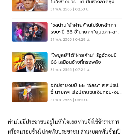
ไม่ใช่ช้างป่วย แต่เป็นช้างลากซุง
พัฒนเศรษฐกิจ
31 พ.ค. 2565 | 02:53 น.
"ชลน่าน"ย้ำฝ่ายค้านไม่รับหลักกา
รงบฯปี 66 จี้"นายกฯ"ยุบสภา-ลา
ออก
31 พ.ค. 2565 | 04:29 น.
"ไพบูลย์"โต้"ฝ่ายค้าน" รัฐจัดงบปี
66 เสมือนช้างที่ทรงพลัง
31 พ.ค. 2565 | 07:24 น.
อภิปรายงบปี 66 "อิสระ" ส.ส.ปชป.
จี้ นายกฯ เร่งปราบงบเงินทอน-งบ
ซ่อนแอบ
31 พ.ค. 2565 | 08:10 น.
ท่านไม่มีประชาชนอยู่ในหัวใจเลย ท่านจึงใช้ข้าราชการ
หรือคนรอบข้างไปกดทับประชาชน ส่วนงบผูกพันข้ามปี