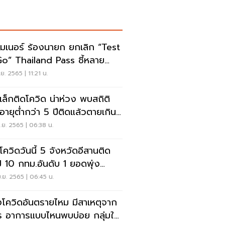
กไมเนอร์ ร้องนายก ยกเลิก “Test
o” Thailand Pass ชี้หลาย
เทศปลดล็อกแล้ว
.ย. 2565 | 11:21 น.
กเล็กติดโควิด น่าห่วง พบสถิติ
กอายุต่ำกว่า 5 ปีติดแล้วตายเกิน
ง
.ย. 2565 | 06:38 น.
วโควิดวันนี้ 5 จังหวัดอีสานติด
ป 10 กทม.อันดับ 1 ยอดพุ่ง
00 ราย
.ย. 2565 | 06:45 น.
โควิดอันตรายไหม มีสาเหตุจาก
ร อาการแบบไหนพบบ่อย กลุ่มใด