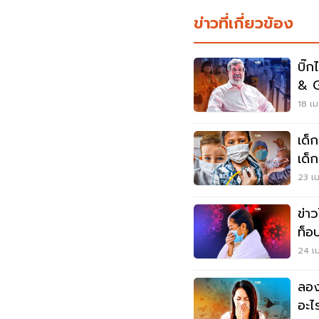
ข่าวที่เกี่ยวข้อง
บิ๊
& G
ประ
18 เม
เด็
เด็
ครึ่
23 เม
ข่า
ท็อ
3,2
24 เม
ลอง
อะไ