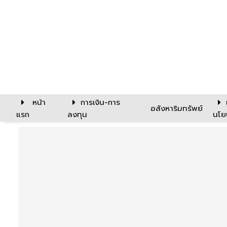
หน้า
การเงิน-การ
อสังหาริมทรัพย์
แรก
ลงทุน
นโย