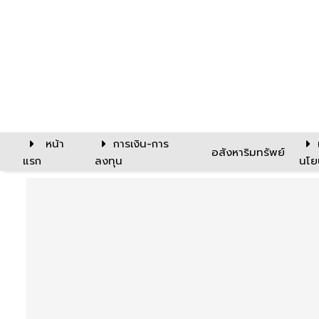
หน้า
การเงิน-การ
อสังหาริมทรัพย์
แรก
ลงทุน
นโย