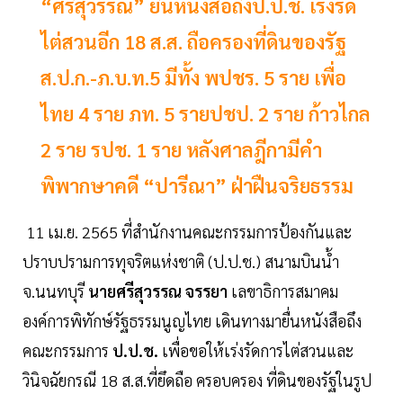
“ศรีสุวรรณ” ยื่นหนังสือถึงป.ป.ช. เร่งรัด
ไต่สวนอีก 18 ส.ส. ถือครองที่ดินของรัฐ
ส.ป.ก.-ภ.บ.ท.5 มีทั้ง พปชร. 5 ราย เพื่อ
ไทย 4 ราย ภท. 5 รายปชป. 2 ราย ก้าวไกล
2 ราย รปช. 1 ราย หลังศาลฎีกามีคำ
พิพากษาคดี “ปารีณา” ฝ่าฝืนจริยธรรม
11 เม.ย. 2565 ที่สำนักงานคณะกรรมการป้องกันและ
ปราบปรามการทุจริตแห่งชาติ (ป.ป.ช.) สนามบินน้ำ
จ.นนทบุรี
นายศรีสุวรรณ จรรยา
เลขาธิการสมาคม
องค์การพิทักษ์รัฐธรรมนูญไทย เดินทางมายื่นหนังสือถึง
คณะกรรมการ
ป.ป.ช.
เพื่อขอให้เร่งรัดการไต่สวนและ
วินิจฉัยกรณี 18 ส.ส.ที่ยึดถือ ครอบครอง ที่ดินของรัฐในรูป