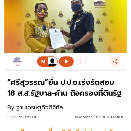
“ศรีสุวรรณ”ยื่น ป.ป.ช.เร่งรัดสอบ
18 ส.ส.รัฐบาล-ค้าน ถือครองที่ดินรัฐ
By
ฐานเศรษฐกิจดิจิทัล
11 เม.ย. 65 | 05:19 น.
อัปเดตล่าสุด :
11 เม.ย. 65 | 12:48 น.