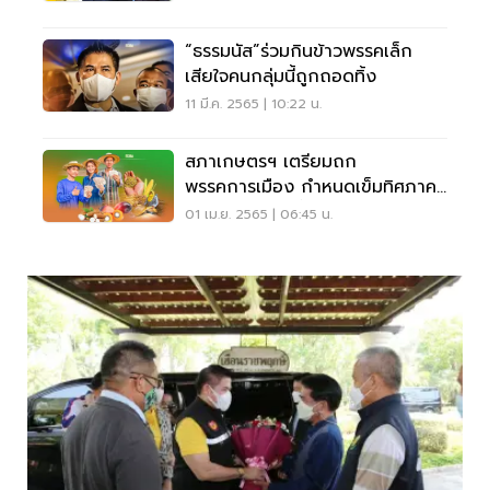
“ธรรมนัส”ร่วมกินข้าวพรรคเล็ก
เสียใจคนกลุ่มนี้ถูกถอดทิ้ง
11 มี.ค. 2565 | 10:22 น.
สภาเกษตรฯ เตรียมถก
พรรคการเมือง กำหนดเข็มทิศภาค
เกษตรรับเลือกตั้ง
01 เม.ย. 2565 | 06:45 น.