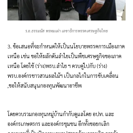
ร.อ.ธรรมนัส พรหมเผ่า เลขาธิการพรรคเศรษฐกิจไทย
3. ข้อเสนอที่จะกำหนดให้เป็นนโยบายพรรคการเมืองภาค
เหนือ เช่น ขอให้ผลักดันลำไยเป็นพืชเศรษฐกิจของภาค
เหนือ โดยใช้ (ร่าง)พรบ.ลำไย ฯ ควบคู่ไปกับ (ร่าง)
พรบ.องค์กรชาวสวนผลไม้ฯ เป็นกลไกในการขับเคลื่อน
,ขอให้สนับสนุนกองทุนพัฒนาอาชีพ
โดยควบรวมกองทุนหมู่บ้านกำกับดูแลโดย อปท. และ
องค์กรเกษตรกร และองค์กรชุมชน อีกทั้งขอยกเลิก