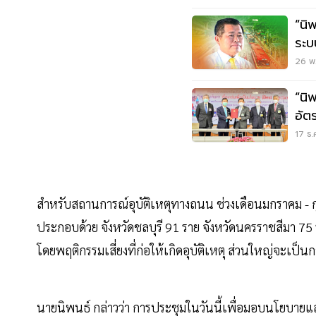
“นิ
ระบ
26 พ.
“นิ
อัต
ถน
17 ธ.
สำหรับสถานการณ์อุบัติเหตุทางถนน ช่วงเดือนมกราคม - กุมภา
ประกอบด้วย จังหวัดชลบุรี 91 ราย จังหวัดนครราชสีมา 75 
โดยพฤติกรรมเสี่ยงที่ก่อให้เกิดอุบัติเหตุ ส่วนใหญ่จะเป็
นายนิพนธ์ กล่าวว่า การประชุมในวันนี้เพื่อมอบนโยบา