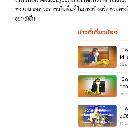
วางแผน ของประชาชนในพื้นที่ ในการสร้างนวัตกรรมทางส
อย่างยั่งยืน
ข่าวที่เกี่ยวข้อง
“นิ
14 
22 มิ
"นิ
คลา
จรา
09 ก.
“นิ
อุบ
10 ต.