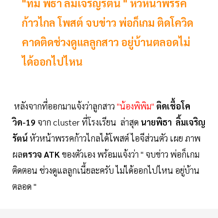
"ทิม พิธา ลิ้มเจริญรัตน์ " หัวหน้าพรรค
ก้าวไกล โพสต์ จบข่าว พ่อก็เกม ติดโควิด
คาดติดช่วงดูแลลูกสาว อยู่บ้านตลอดไม่
ได้ออกไปไหน
หลังจากที่ออกมาแจ้งว่าลูกสาว
"น้องพิพิม"
ติดเชื้อโค
วิด-19
จาก cluster ที่โรงเรียน ล่าสุด
นายพิธา ลิ้มเจริญ
รัตน์
หัวหน้าพรรคก้าวไกลได้โพสต์ ไอจีส่วนตัว เผย ภาพ
ผล
ตรวจ ATK
ของตัวเอง พร้อมแจ้งว่า " จบข่าว พ่อก็เกม
ติดตอน ช่วงดูแลลูกเนี้ยละครับ ไม่ได้ออกไปไหน อยู่บ้าน
ตลอด "