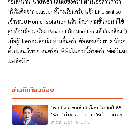
ก่อนหน้านี้
นายพิธา
ได้เผยข้อความผ่านไอจีส่วนตัวว่า
"พิพิมติดจาก cluster ที่โรงเรียนครับ แจ้ง Line @nhso
เข้าระบบ
Home Isolation
แล้ว รักษาตามขั้นตอน มีไข้
สูง ท้องเสีย (เตรียม Panadol กับ Nurofen แล้วก็ เกลือแร่)
เผื่อผู้ปกครองเด็กเล็กท่านอื่นครับ ต้องขอแจ้ง ผปค น้องๆ
ที่ไปเล่นกีฬา & ดนตรีกับ พิพิมในช่วงนี้ด้วยครับ พ่อยังแข็ง
แรงดีครับ"
ข่าวที่เกี่ยวข้อง
โพลประชาชนเชื่อมีเลือกตั้งต้นปี 65
“พิธา”นำโด่งคนอยากให้เป็นนายกฯ
31 ต.ค. 2564 | 04:57 น.