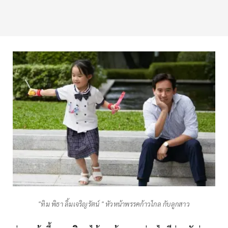
"ทิม พิธา ลิ้มเจริญรัตน์ " หัวหน้าพรรคก้าวไกล กับลูกสาว