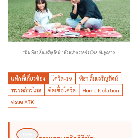
"ทิม พิธา ลิ้มเจริญรัตน์ " หัวหน้าพรรคก้าวไกล กับลูกสาว
แท็กที่เกี่ยวข้อง
โควิด-19
พิธา ลิ้มเจริญรัตน์
พรรคก้าวไกล
ติดเชื้อโควิด
Home Isolation
ตรวจ ATK