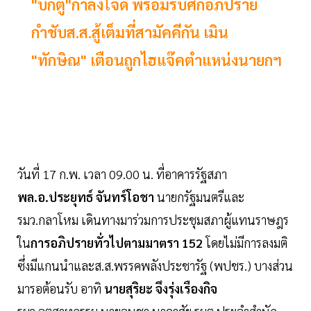
"บิ๊กตู่"กำลังใจดี พร้อมรับศึกอภิปราย
กำชับส.ส.สู้เต็มที่สามัคคีกัน เมิน
"ทักษิณ" เตือนถูกไฮแจ๊คตำแหน่งนายกฯ
วันที่ 17 ก.พ. เวลา 09.00 น. ที่อาคารรัฐสภา
พล.อ.ประยุทธ์ จันทร์โอชา
นายกรัฐมนตรีและ
รมว.กลาโหม เดินทางมาร่วมการประชุมสภาผู้แทนราษฎร
ใน
การอภิปรายทั่วไปตามมาตรา 152
โดยไม่มีการลงมติ
ซึ่งมีแกนนำและส.ส.พรรคพลังประชารัฐ (พปชร.) บางส่วน
มารอต้อนรับ อาทิ
นายสุริยะ จึงรุ่งเรืองกิจ