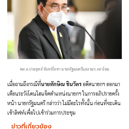
พล.อ.ประยุทธ์ จันทร์โอชา นายกรัฐมนตรีและรมว.กลาโหม
เมื่อถามถึงกรณีที่
นายทักษิณ ชินวัตร
อดีตนายกฯ ออกมา
เตือนระวังโดนไฮแจ็คตำแหน่งนายกฯ ในการอภิปรายครั้ง
หน้า นายกรัฐมนตรี กล่าวว่า ไม่มีอะไรทั้งนั้น ก่อนที่จะเดิน
เข้าลิฟท์เพื่อไปเข้าร่วมการประชุม
ข่าวที่เกี่ยวข้อง