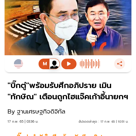
"บิ๊กตู่"พร้อมรับศึกอภิปราย เมิน
"ทักษิณ" เตือนถูกไฮแจ๊คเก้าอี้นายกฯ
By
ฐานเศรษฐกิจดิจิทัล
17 ก.พ. 65 | 03:36 น.
อัปเดตล่าสุด :
17 ก.พ. 65 | 10:51 น.