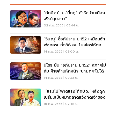
"ทักษิณ"แนะ"บิ๊กตู่" ถ้ารักบ้านเมือง
จริง"ยุบสภา"
02 ก.พ. 2565 | 03:44 น.
"วิษณุ" ชี้อภิปราย ม.152 เหมือนซัก
ฟอกครม.ทั้ง36 คน โยงใครให้ตอบ
เอง
14 ก.พ. 2565 | 08:00 น.
นิโรธ ยัน "อภิปราย ม.152" สภาฯไม่
ล่ม ฝ่ายค้านหักหน้า "นายกฯ"ไม่ได้
14 ก.พ. 2565 | 09:23 น.
“แรมโบ้”ฟาดแรง“ทักษิณ”หลังถูก
เปรียบเป็นหมาฉลาดแว้งกัดเจ้าของ
16 ก.พ. 2565 | 07:48 น.