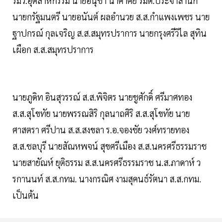
รมว.อุตสาหกรรม นายอนุชา นาคาศัย รมต.ประจำสำนัก
นายกรัฐมนตรี นายอนันต์ ผลอำนวย ส.ส.กำแพงเพชร นาย
ฐาปกรณ์ กุลเจริญ ส.ส.สมุทรปราการ นายกรุงศรีวิไล สุทิน
เผือก ส.ส.สมุทรปราการ
นายภูดิท อินสุวรรณ์ ส.ส.พิจิตร นายชูศักดิ์ ศรีมาศทอง
ส.ส.สุโขทัย นายพรรณสิริ กุลนาถศิริ ส.ส.สุโขทัย นาย
ศาสตรา ศรีปาน ส.ส.สงขลา ร.อ.จองชัย วงศ์ทรายทอง
ส.ส.ชลบุรี นายสัณหพจน์ สุขศรีเมือง ส.ส.นครศรีธรรมราช
นายสายัณห์ ยุติธรรม ส.ส.นครศรีธรรมราช น.ส.ภาดาห์ ว
รกานนท์ ส.ส.กทม. นางกรณิศ งามสุคนธ์รัตนา ส.ส.กทม.
เป็นต้น