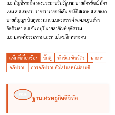
ส.ส.บัญชีรายชื่อ รองประธานวิปรัฐบาล นายอัครวัฒน์ อัศว
เหม ส.ส.สมุทรปราการ นายอาดิลัน อาลีอิสเฮาะ ส.ส.ยะลา
นายสัญญา นิลสุพรรณ ส.ส.นครสวรรค์ พ.ต.ท.ฐนภัทร
กิตติวงศา ส.ส.จันทบุรี นายสายัณห์ ยุติธรรม
ส.ส.นครศรีธรรมราช และส.ส.ใหม่อีกหลายคน
แท็กที่เกี่ยวข้อง
บิ๊กตู่
ทักษิณ ชินวัตร
นายกฯ
อภิปราย
การอภิปรายทั่วไป แบบไม่ลงมติ
ฐานเศรษฐกิจดิจิทัล