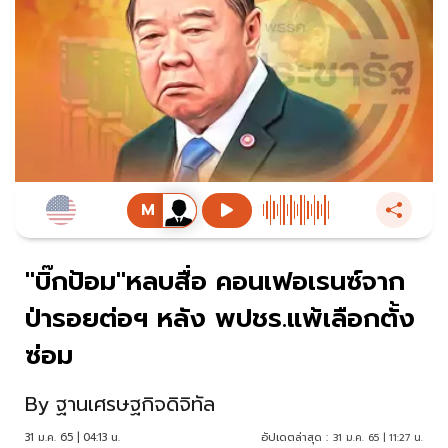
"บิ๊กป้อม"หลบสื่อ คอนเฟอเรนซ์จาก
ป่ารอยต่อฯ หลัง พปชร.แพ้เลือกตั้ง
ซ่อม
By
ฐานเศรษฐกิจดิจิทัล
31 ม.ค. 65 | 04:13 น.
อัปเดตล่าสุด :
31 ม.ค. 65 | 11:27 น.