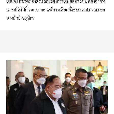
พล.อ.ประวิตร ยังคงหลีกเลี่ยงการพบสื่อมวลชนหลังจากที่
นางสรัลรัศมิ์ เจนจาคะ แพ้การเลือกตั้งซ่อม ส.ส.กทม.เขต
9 หลักสี่-จตุจักร