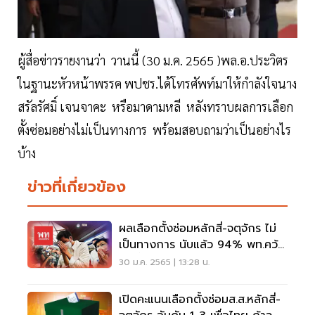
ผู้สื่อข่าวรายงานว่า วานนี้ (30 ม.ค. 2565 )พล.อ.ประวิตร​
ในฐานะหัวหน้าพรรค​ พปชร.ได้โทรศัพท์มาให้กำลังใจนาง
สรัลรัศมิ์ เจนจาคะ หรือมาดามหลี หลังทราบผลการเลือก
ตั้งซ่อมอย่างไม่เป็นทางการ พร้อมสอบถามว่าเป็นอย่างไร
บ้าง
ข่าวที่เกี่ยวข้อง
ผลเลือกตั้งซ่อมหลักสี่-จตุจักร ไม่
เป็นทางการ นับแล้ว 94% พท.คว้า
เก้าอี้
30 ม.ค. 2565 | 13:28 น.
เปิดคะแนนเลือกตั้งซ่อมส.ส.หลักสี่-