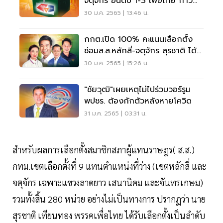
จตุจักร อันดับ 1-3 เพื่อไทย ก้าว
ไกล กล้า
30 ม.ค. 2565 | 13:46 น.
กกต.เปิด 100% คะแนนเลือกตั้ง
ซ่อมส.ส.หลักสี่-จตุจักร สุรชาติ ได้
29,416 คะแนน
30 ม.ค. 2565 | 15:26 น.
"ชัยวุฒิ"เผยเหตุไม่ไปร่วมวอร์รูม
พปชร. ต้องกักตัวหลังหายโควิด
31 ม.ค. 2565 | 03:31 น.
สำหรับผลการเลือกตั้งสมาชิกสภาผู้แทนราษฎร( ส.ส.)
กทม.เขตเลือกตั้งที่ 9 แทนตำแหน่งที่ว่าง (เขตหลักสี่ และ
จตุจักร เฉพาะแขวงลาดยาว เสนานิคม และจันทรเกษม)
รวมทั้งสิ้น 280 หน่วย อย่างไม่เป็นทางการ ปรากฏว่า นาย
สุรชาติ เทียนทอง พรรคเพื่อไทย ได้รับเลือกตั้งเป็นลำดับ