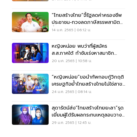
“ไทยสร้างไทย”จี้รัฐลดค่าครองชีพ
ประชาชน-ทวงลดภาษีสรรพสามิต
น้ำมัน 2 ปี
14 ม.ค. 2565 | 06:12 น.
หญิงหน่อย พบว่าที่ผู้สมัคร
ส.ส.ภาคใต้ กำชับเร่งหาสมาชิก
ทำความเข้าใจนโยบาย
20 ม.ค. 2565 | 10:58 น.
“หญิงหน่อย”ขอนำทัพกอบกู้วิกฤติ
เศรษฐกิจย้ำไทยสร้างไทยไม่ใช่สาขา
พรรคใคร
24 ม.ค. 2565 | 08:14 น.
สุดารัตน์ส่ง“ไทยสร้างไทยยะลา”รุด
เยี่ยมผู้ได้รับผลกระทบเหตุลอบวาง
ระเบิด
29 ม.ค. 2565 | 12:45 น.