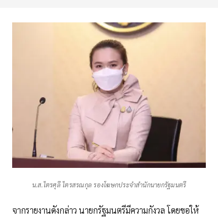
น.ส.ไตรศุลี ไตรสรณกุล รองโฆษกประจำสำนักนายกรัฐมนตรี
จากรายงานดังกล่าว นายกรัฐมนตรีมีความกังวล โดยขอให้