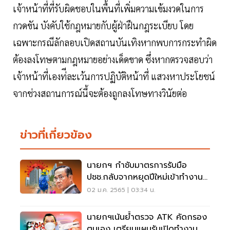
เจ้าหน้าที่ที่รับผิดชอบในพื้นที่เพิ่มความเข้มงวดในการ
กวดขัน บังคับใช้กฎหมายกับผู้ฝ่าฝืนกฎระเบียบ โดย
เฉพาะกรณีลักลอบเปิดสถานบันเทิงหากพบการกระทำผิด
ต้องลงโทษตามกฎหมายอย่างเด็ดขาด ซึ่งหากตรวจสอบว่า
เจ้าหน้าที่เองท่ีละเว้นการปฏิบัติหน้าที่ แสวงหาประโยชน์
จากช่วงสถานการณ์นี้จะต้องถูกลงโทษทางวินัยต่อ
ข่าวที่เกี่ยวข้อง
นายกฯ กำชับมาตรการรับมือ
ปชช.กลับจากหยุดปีใหม่เข้าทำงาน
เน้น WFH
02 ม.ค. 2565 | 03:34 น.
นายกฯเน้นย้ำตรวจ ATK คัดกรอง
ตนเอง เตรียมแผนรับเปิดทำงาน