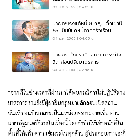
ปกติวันแรก 4 ม.ค.65
03 ม.ค. 2565 | 04:05 น.
นายกฯเร่งแก้หนี้ 8 กลุ่ม ตั้งเป้าปี
65 เป็นปีแก้หนี้ภาคครัวเรือน
04 ม.ค. 2565 | 04:05 น.
นายกฯ สั่งประเมินสถานการณ์โค
วิด ก่อนปรับมาตรการ
05 ม.ค. 2565 | 02:48 น.
“จากที่ในช่วงเวลาที่ผ่านมาได้พบกรณีการไม่ปฏิบัติตาม
มาตรการ รวมถึงมีผู้ฝ่าฝืนกฎหมายลักลอบเปิดสถาน
บันเทิง จนร้านกลายเป็นแหล่งแพร่กระจายเชื้อ ท่าน
นายกรัฐมนตรีกังวลในเรื่องนี้ โดยกำชับให้เจ้าหน้าที่ใน
พื้นที่ให้เพิ่มความเข้มงวดในทุกด้าน ผู้ประกอบการเองก็