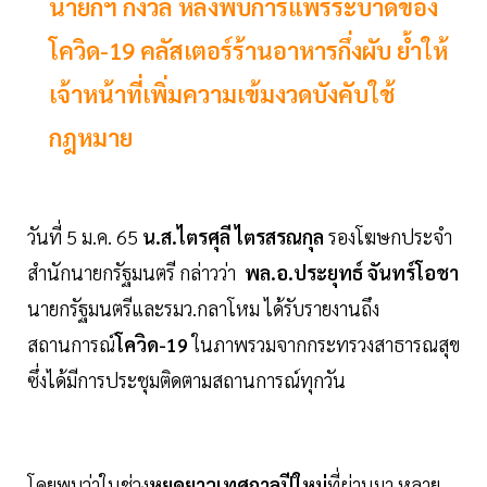
นายกฯ กังวล หลังพบการแพร่ระบาดของ
โควิด-19 คลัสเตอร์ร้านอาหารกึ่งผับ ย้ำให้
เจ้าหน้าที่เพิ่มความเข้มงวดบังคับใช้
กฎหมาย
วันที่ 5 ม.ค. 65
น.ส.ไตรศุลี ไตรสรณกุล
รองโฆษกประจำ
สำนักนายกรัฐมนตรี กล่าวว่า
พล.อ.ประยุทธ์ จันทร์โอชา
นายกรัฐมนตรีและรมว.กลาโหม ได้รับรายงานถึง
สถานการณ์
โควิด-19
ในภาพรวมจากกระทรวงสาธารณสุข
ซึ่งได้มีการประชุมติดตามสถานการณ์ทุกวัน
โดยพบว่าในช่วง
หยุดยาวเทศกาลปีใหม่
ที่ผ่านมา หลาย