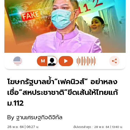
โฆษกรัฐบาลย้ำ“เฟคนิวส์” อย่าหลง
เชื่อ“สหประชาชาติ”ขีดเส้นให้ไทยแก้
ม.112
By
ฐานเศรษฐกิจดิจิทัล
28 พ.ย. 64 | 06:27 น.
อัปเดตล่าสุด :
28 พ.ย. 64 | 13:40 น.