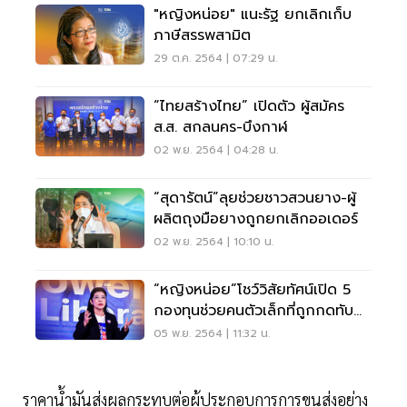
"หญิงหน่อย" แนะรัฐ ยกเลิกเก็บ
ภาษีสรรพสามิต
29 ต.ค. 2564 | 07:29 น.
“ไทยสร้างไทย” เปิดตัว ผู้สมัคร
ส.ส. สกลนคร-บึงกาฬ
02 พ.ย. 2564 | 04:28 น.
“สุดารัตน์”ลุยช่วยชาวสวนยาง-ผู้
ผลิตถุงมือยางถูกยกเลิกออเดอร์
02 พ.ย. 2564 | 10:10 น.
“หญิงหน่อย”โชว์วิสัยทัศน์เปิด 5
กองทุนช่วยคนตัวเล็กที่ถูกกดทับ
จากรัฐ
05 พ.ย. 2564 | 11:32 น.
ราคาน้ำมันส่งผลกระทบต่อผู้ประกอบการการขนส่งอย่าง