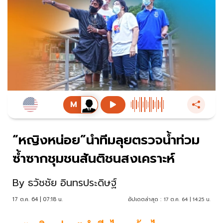
“หญิงหน่อย”นำทีมลุยตรวจน้ำท่วม
ซ้ำซากชุมชนสันติชนสงเคราะห์
By
ธวัชชัย อินทรประดิษฐ์
17 ต.ค. 64 | 07:18 น.
อัปเดตล่าสุด :
17 ต.ค. 64 | 14:25 น.