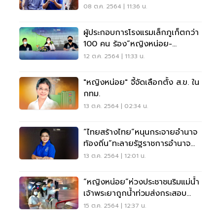
08 ต.ค. 2564 | 11:36 น.
ผู้ประกอบการโรงแรมเล็กภูเก็ตกว่า
100 คน ร้อง“หญิงหน่อย-
โภคิน”หาทางช่วย
12 ต.ค. 2564 | 11:33 น.
"หญิงหน่อย" จี้จัดเลือกตั้ง ส.ข. ใน
กทม.
13 ต.ค. 2564 | 02:34 น.
“ไทยสร้างไทย”หนุนกระจายอำนาจ
ท้องถิ่น“ทะลายรัฐราชการอำนาจ
นิยม”
13 ต.ค. 2564 | 12:01 น.
“หญิงหน่อย”ห่วงประชาชนริมแม่น้ำ
เจ้าพระยาถูกน้ำท่วมส่งกระสอบ
ทรายช่วย
15 ต.ค. 2564 | 12:37 น.