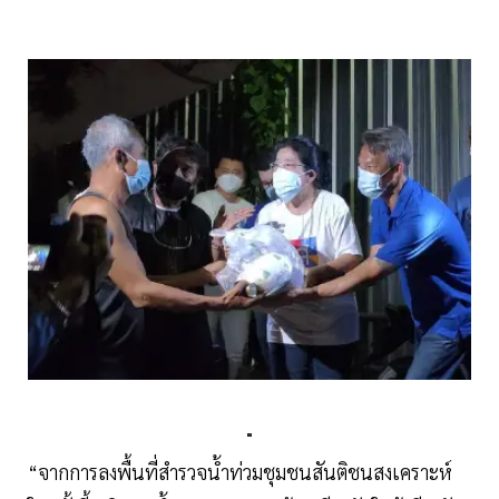
“จากการลงพื้นที่สำรวจน้ำท่วมชุมชนสันติชนสงเคราะห์