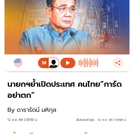
นายกฯย้ำเปิดประเทศ คนไทย“การ์ด
อย่าตก”
By
ดารารัตน์ มหิกุล
12 ต.ค. 64 | 03:50 น.
อัปเดตล่าสุด :
12 ต.ค. 64 | 10:58 น.