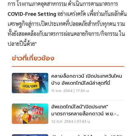
การ โรงงานภาคอุตสาหกรรม ดำเนินการตามมาตรการ
COVID-Free Setting
อย่างเคร่งครัด เพื่อร่วมกันผลักดัน
เศรษฐกิจสู่การเปิดประเทศที่ปลอดภัยสำหรับทุกคน รวม
ทั้งยังสอดคล้องกับมาตรการผ่อนคลายกิจการ/กิจกรรม ใน
ปลายปีนี้ด้วย"
ข่าวที่เกี่ยวข้อง
คลายล็อกดาวน์ เปิดประเทศวันไหน
บ้าง อัพเดทไทม์ไลน์ล่าสุดที่นี่
11 ต.ค. 2564 | 17:30 น.
อัพเดตไทม์ไลน์"เปิดประเทศ"
มาตรการคลายล็อกดาวน์ พ.ย.-
ธ.ค. 64 สรุปชัดที่นี่
12 ต.ค. 2564 | 01:43 น.