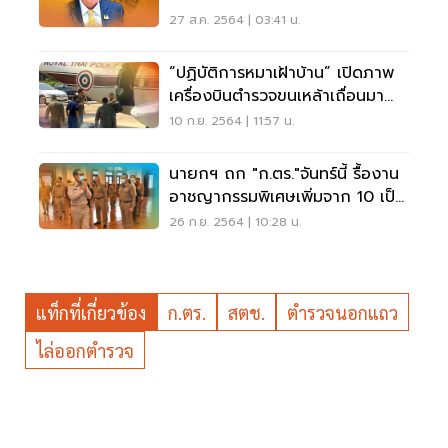
27 ส.ค. 2564 | 03:41 น.
“ปฏิบัติการหมาเฝ้าบ้าน” เปิดภาพ
เครื่องบินตำรวจขนเหล้าเถื่อนมา
เลย์
10 ก.ย. 2564 | 11:57 น.
นายกฯ ถก "ก.ตร."จันทร์นี้ รื้องาน
อาชญากรรมพิเศษเพิ่มจาก 10 เป็น
19 ศูนย์
26 ก.ย. 2564 | 10:28 น.
แท็กที่เกี่ยวข้อง
ก.ตร.
สตช.
ตำรวจนอกแถว
ไล่ออกตำรวจ