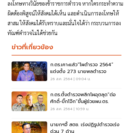
ลงโทษทางวินัยของข้าราชการตำรวจ หากใครกระทำความ
ผิดต้องพิสูจน์ให้สังคมได้เห็น และดำเนินการลงโทษให้
สาสม ให้สังคมได้รับทราบและมั่นใจได้ว่า กระบวนการลง
ทัณฑ์ตำรวจไม่ได้ช่วยกัน
ข่าวที่เกี่ยวข้อง
ก.ตร.เคาะแล้ว“โผตำรวจ 2564”
แต่งตั้ง 273 นายพลตำรวจ
26 ส.ค. 2564 | 09:04 น.
ก.ตร.ตั้งตำรวจพลิกโผอุตลุด“ต่อ
ศักดิ์-บิ๊กโจ๊ก”ขึ้นผู้ช่วยผบ.ตร.
26 ส.ค. 2564 | 10:59 น.
นายกฯจี้ สตช. เร่งปฏิรูปตำรวจเร่ง
ด่วน 7 ด้าน