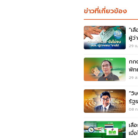
ข่าวที่เกี่ยวข้อง
“เล
ผู้
29 เม
กกต
พัท
29 ส.
“วิ
รัฐ
การ
08 ก.
เลื
เมื่