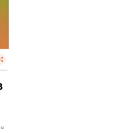
8
 น.