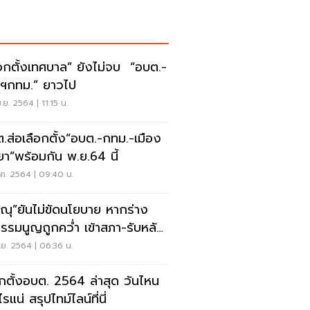
ือกตั้งเทศบาล” ยังไม่จบ “อบต.-
ว่าฯกทม.” ยาวไป
.ย. 2564 | 11:15 น.
.ส่อเลือกตั้ง“อบต.-กทม.-เมือง
ยา”พร้อมกัน พ.ย.64 นี้
ค. 2564 | 09:40 น.
ษณุ”ยันไม่ขัดนโยบาย หากร่าง
ธรรมนูญถูกคว่ำ เข้าสภา-รับหลัก
แล้ว
ย. 2564 | 06:36 น.
อกตั้งอบต. 2564 ล่าสุด วันไหน
อไรแน่ สรุปไทม์ไลน์ที่นี่