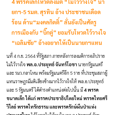
4 พรรคเล็กโหวตลงมติ “ไม่ไว้วางใจ” นา
ยกฯ-5 รมต. สุรทิน อ้าง ประชาชนเดือด
ร้อน ด้าน“มงคลกิตติ์” ลั่นยังเป็นศัตรู
การเมืองกับ “บิ๊กตู่” ยอมรับโหวตไว้วางใจ
“เฉลิมชัย” อ้างอยากให้เป็นนายกฯแทน
นที่ 4 ก.ย. 2564 ที่รัฐสภา ภายหลังการลงมติการอภิปราย
ไม่ไว้วางใจ
พล.อ.ประยุทธ์ จันทร์โอชา
นายกรัฐมนตรี
และ รมว.กลาโหม พร้อมรัฐมนตรีอีก 5 ราย ที่ประชุมสภาผู้
แทนราษฎรมีมติเสียงข้างมากไว้วางใจให้ พล.อ.ประยุทธ์
และ 5 รัฐมนตรี ได้ดำรงตำแหน่งต่อไปนั้น มี
4 พรรค
ขนาดเล็ก ได้แก่ พรรคประชาธิปไตยใหม่ พรรคไทยศรี
วิไลย์ พรรคไทรักธรรม และพรรครักษ์ผืนป่าแห่ง